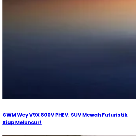
GWM Wey V9X 800V PHEV, SUV Mewah Futuristik
Siap Meluncur!