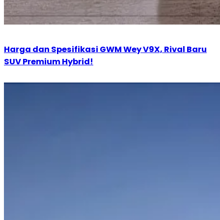
Harga dan Spesifikasi GWM Wey V9X, Rival Baru
SUV Premium Hybrid!