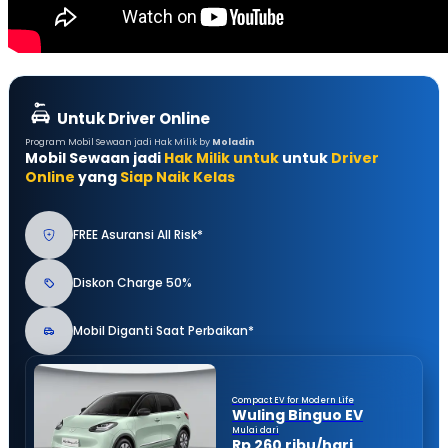
Untuk Driver Online
Program Mobil Sewaan jadi Hak Milik by
Moladin
Mobil Sewaan jadi
Hak Milik untuk
untuk
Driver
Online
yang
Siap Naik Kelas
FREE Asuransi All Risk*
Diskon Charge 50%
Mobil Diganti Saat Perbaikan*
Compact EV for Modern Life
Wuling Binguo EV
Mulai dari
Rp 260 ribu/hari