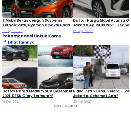
7 Mobil Bekas dengan Suspensi
Daftar Harga Mobil Avanza O
Terbaik 2026, Nyaman Dipakai Harian
Jakarta Agustus 2026, Cek S
hingga Perjalanan Jauh
Variannya!
05 Agu 2026
05 Agu 2026
Rekomendasi Untuk Kamu
Lihat Lainnya
Daftar Harga Medium SUV Desember
Biaya Listrik DFSK Gelora E L
2021, DFSK Glory Termurah!
Jakarta, Sehemat Apa?
15 Des 2021
23 Mei 2023