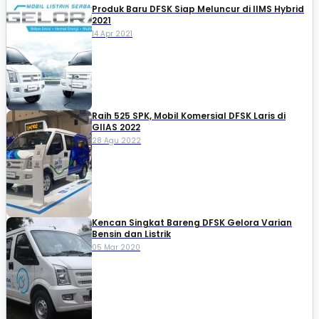
Produk Baru DFSK Siap Meluncur di IIMS Hybrid
2021
14 Apr 2021
Raih 525 SPK, Mobil Komersial DFSK Laris di
GIIAS 2022
28 Agu 2022
Kencan Singkat Bareng DFSK Gelora Varian
Bensin dan Listrik
05 Mar 2020