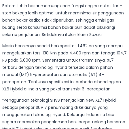
Baterai lebih besar memungkinan fungsi engine auto start-
stop bekerja lebih optimal untuk meminimalisir penggunaan
bahan bakar ketika tidak diperlukan, sehingga emisi gas
buang serta konsumsi bahan bakar pun dapat dikurangi
selama perjalanan. Setidaknya itulah klaim Suzuki.
Mesin bensinnya sendiri berkapasitas 1.462 cc yang mampu
mengeluarkan torsi 138 Nm pada 4.400 rpm dan tenaga 104,7
PS pada 6.000 rpm. Sementara untuk transmisinya, XL7
terbaru dengan teknologi hybrid tersedia dalam pilihan
manual (MT) 5-percepatan dan otomatis (AT) 4-
percepatan. Tentunya spesifikasi ini berbeda dibandingkan
XL6 Hybrid di India yang pakai transmisi 6-percepatan.
“Penggunaan teknologi SHVS menjadikan New XL7 Hybrid
sebagai pelopor SUV 7 penumpang di kelasnya yang
menggunakan teknologi hybrid. Keluarga Indonesia bisa
segera merasakan pengalaman baru berpetualang bersama
New XL7 Hybrid sekaligus berkontribusi positif terhadap