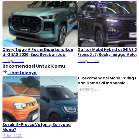
Chery Tiggo V Resmi Diperkenalkan
Daftar Mobil Hybrid di GIIAS 20
di GIIAS 2026, Bisa Berubah Jadi
Fronx, XL7, Rocky hingga Veloz!
Double Cabin
06 Agu 2026
06 Agu 2026
Rekomendasi Untuk Kamu
Lihat Lainnya
11 Rekomendasi Mobil Paling Ir
dan Hemat di Indonesia
04 Agu 2020
Suzuki S-Presso Vs Ignis, Beli yang
Mana?
16 Jan 2023