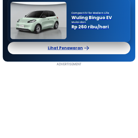
Compact EV for Modern Life
Wuling Binguo EV
Mulai dari
Rp 260 ribu/hari
Lihat Penawaran