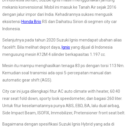
Di Indonesia sendiri, Suzuki Ignis masih menggunakan jantung
mekanis konvensional. Mobil ini masuk ke Tanah Air sejak 2016
dengan jalur impor dari India. Kehadirannya sukses mengusik
eksistensi
Honda Brio
RS dan Daihatsu Sirion di segmen city car
Indonesia.
Selanjutnya pada tahun 2020 Suzuki Ignis mendapat ubahan alias
facelift. Bila melihat depot daya,
Ignis
yang dijual di Indonesia
mengusung mesin K12M 4 silinder berkapasitas 1.197 cc.
Mesin itu mampu menghasilkan tenaga 83 ps dengan torsi 113 Nm.
Kemudian soal transmisi ada opsi 5-percepatan manual dan
automatic gear shift (AGS).
City car ini juga dilengkapi fitur AC auto climate with heater, 60:40
rear seat fold down, sporty look speedometer, dan bagasi 260 liter.
Untuk fitur keselamatannya punya ABS, EBD, BA, lalu dual airbag,
Side Impact Beam, ISOFIX, Immobilizer, Pretensioner front seat belt.
Bagaimana dengan spesifikasi Suzuki Ignis Hybrid yang ada di