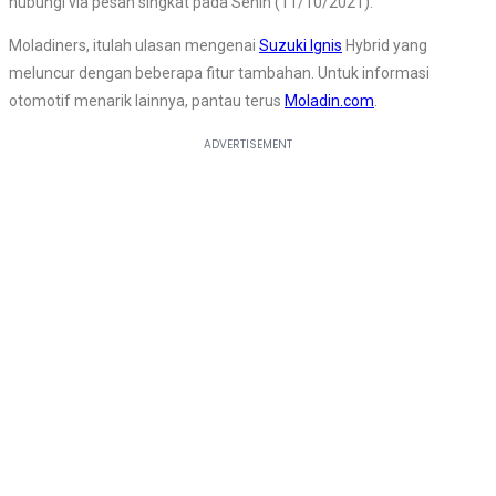
hubungi via pesan singkat pada Senin (11/10/2021).
Moladiners, itulah ulasan mengenai
Suzuki Ignis
Hybrid yang
meluncur dengan beberapa fitur tambahan. Untuk informasi
otomotif menarik lainnya, pantau terus
Moladin.com
.