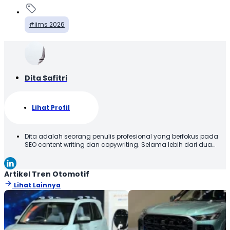
iims 2026
Dita Safitri
Lihat Profil
Dita adalah seorang penulis profesional yang berfokus pada
SEO content writing dan copywriting. Selama lebih dari dua
tahun, ia telah berkontribusi dalam membantu bisnis dan
media di berbagai industri, salah satunya otomotif. Dengan
gaya yang informatif, ringan, dan berbasis data, ia
Artikel Tren Otomotif
memastikan pembaca mendapatkan insight yang aplikatif
Lihat Lainnya
dan terpercaya.