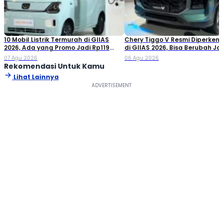
10 Mobil Listrik Termurah di GIIAS
Chery Tiggo V Resmi Diperken
2026, Ada yang Promo Jadi Rp119
di GIIAS 2026, Bisa Berubah Ja
Jutaan!
Double Cabin
07 Agu 2026
06 Agu 2026
Rekomendasi Untuk Kamu
Lihat Lainnya