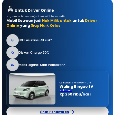
Untuk Driver Online
Program Mobil Sewaan jadi Hak Milik by
Moladin
Mobil Sewaan jadi
Hak Milik untuk
untuk
Driver
Online
yang
Siap Naik Kelas
FREE Asuransi All Risk*
Diskon Charge 50%
Mobil Diganti Saat Perbaikan*
Compact EV for Modern Life
Wuling Binguo EV
Mulai dari
Rp 260 ribu/hari
Lihat Penawaran