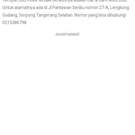
Tempat cuci mobil terbaik berikutnya adalah Car & Care Auto BSD.
Untuk alamatnya ada di Jl Pahlawan Seribu nomor 27-A, Lengkong
Gudang, Serpong Tangerang Selatan. Nomor yang bisa dihubungi
0215386798.