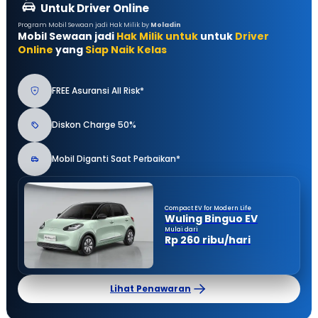
Untuk Driver Online
Program Mobil Sewaan jadi Hak Milik by
Moladin
Mobil Sewaan jadi
Hak Milik untuk
untuk
Driver
Online
yang
Siap Naik Kelas
FREE Asuransi All Risk*
Diskon Charge 50%
Mobil Diganti Saat Perbaikan*
Compact EV for Modern Life
Wuling Binguo EV
Mulai dari
Rp 260 ribu/hari
Lihat Penawaran