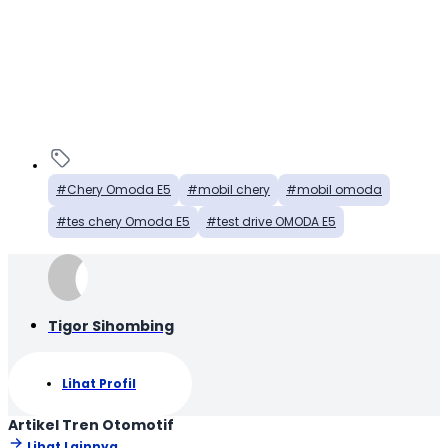
Chery Omoda E5
mobil chery
mobil omoda
tes chery Omoda E5
test drive OMODA E5
Tigor Sihombing
Lihat Profil
Artikel Tren Otomotif
Lihat Lainnya