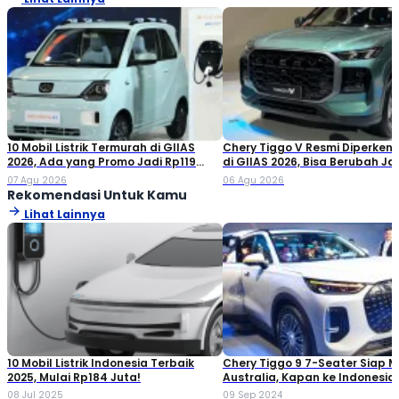
10 Mobil Listrik Termurah di GIIAS
Chery Tiggo V Resmi Diperken
2026, Ada yang Promo Jadi Rp119
di GIIAS 2026, Bisa Berubah Ja
Jutaan!
Double Cabin
07 Agu 2026
06 Agu 2026
Rekomendasi Untuk Kamu
Lihat Lainnya
10 Mobil Listrik Indonesia Terbaik
Chery Tiggo 9 7-Seater Siap 
2025, Mulai Rp184 Juta!
Australia, Kapan ke Indonesia
08 Jul 2025
09 Sep 2024