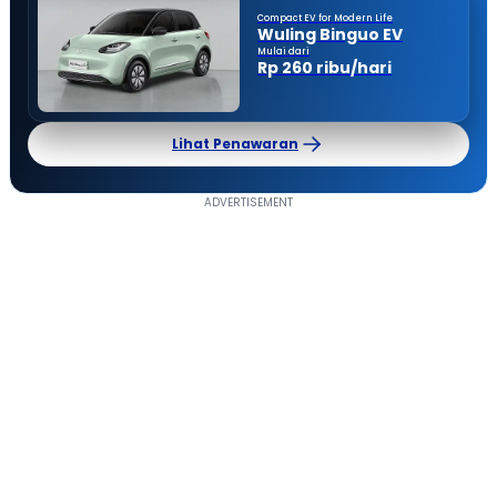
Compact EV for Modern Life
Wuling Binguo EV
Mulai dari
Rp 260 ribu/hari
Lihat Penawaran