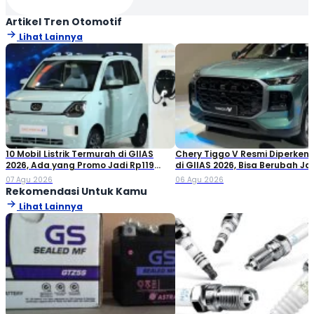
Artikel Tren Otomotif
Lihat Lainnya
10 Mobil Listrik Termurah di GIIAS
Chery Tiggo V Resmi Diperken
2026, Ada yang Promo Jadi Rp119
di GIIAS 2026, Bisa Berubah Ja
Jutaan!
Double Cabin
07 Agu 2026
06 Agu 2026
Rekomendasi Untuk Kamu
Lihat Lainnya