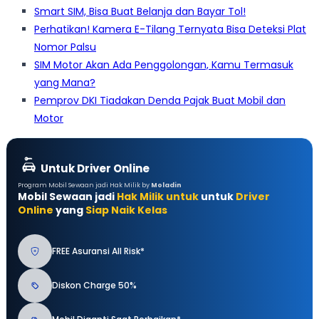
Smart SIM, Bisa Buat Belanja dan Bayar Tol!
Perhatikan! Kamera E-Tilang Ternyata Bisa Deteksi Plat
Nomor Palsu
SIM Motor Akan Ada Penggolongan, Kamu Termasuk
yang Mana?
Pemprov DKI Tiadakan Denda Pajak Buat Mobil dan
Motor
Untuk Driver Online
Program Mobil Sewaan jadi Hak Milik by
Moladin
Mobil Sewaan jadi
Hak Milik untuk
untuk
Driver
Online
yang
Siap Naik Kelas
FREE Asuransi All Risk*
Diskon Charge 50%