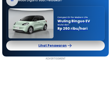
Mobil Diganti Saat Perbaikan*
Compact EV for Modern Life
Wuling Binguo EV
Mulai dari
Rp 260 ribu/hari
Lihat Penawaran