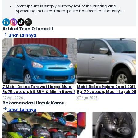
Lorem Ipsum is simply dummy text of the printing and
typesetting industry. Lorem Ipsum has been the industry's
standard dummy text ever since the 1500s, when an unknown
printer took a galley of type and scrambled it to make a type
specimen book. It has survived not only five centuries, but also
Artikel Tren Otomotif
the leap into electronic typesetting, remaining essentially
Lihat Lainnya
unchanged. It was popularised in the 1960s with the release of
Letraset sheets containing Lorem Ipsum passages, and more
recently with desktop publishing software like Aldus PageMaker
including versions of Lorem Ipsum
7 Mobil Bekas Terawet Harga Mulai
Mobil Bekas Pajero Sport 2011 
Rp75 Jutaan, Irit BBM & Minim Rewel!
Rp170 Jutaan, Masih Layak Dib
07 Agu 2026
07 Agu 2026
Rekomendasi Untuk Kamu
Lihat Lainnya