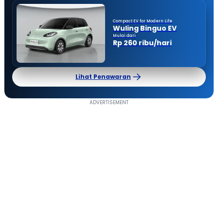
Compact EV for Modern Life
Wuling Binguo EV
Mulai dari
Rp 260 ribu/hari
Lihat Penawaran