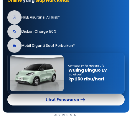
Online
yang
Siap Naik Kelas
FREE Asuransi All Risk*
Diskon Charge 50%
Mobil Diganti Saat Perbaikan*
Compact EV for Modern Life
Wuling Binguo EV
Mulai dari
Rp 260 ribu/hari
Lihat Penawaran