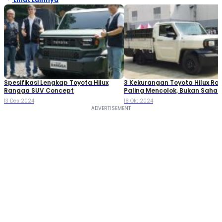
Spesifikasi Lengkap Toyota Hilux
3 Kekurangan Toyota Hilux R
Rangga SUV Concept
Paling Mencolok, Bukan Saha
Pedagang?
13 Des 2024
18 Okt 2024