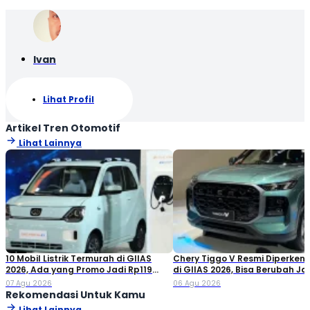
Ivan
Lihat Profil
Artikel Tren Otomotif
Lihat Lainnya
10 Mobil Listrik Termurah di GIIAS
Chery Tiggo V Resmi Diperken
2026, Ada yang Promo Jadi Rp119
di GIIAS 2026, Bisa Berubah Ja
Jutaan!
Double Cabin
07 Agu 2026
06 Agu 2026
Rekomendasi Untuk Kamu
Lihat Lainnya