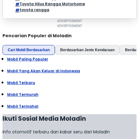
Toyota Hilux Rangga Motorhome
toyota rangga
Pencarian Populer di Moladin
Cari Mobil Berdasarkan
Berdasarkan Jenis Kendaraan
Berdas
Mobil Paling Populer
Mobil Yang Akan Keluar di Indonesia
Mobil Terbaru
Mobil Termurah
Mobil Termahal
Ikuti Sosial Media Moladin
Info otomotif terbaru dan kabar seru dari Moladin