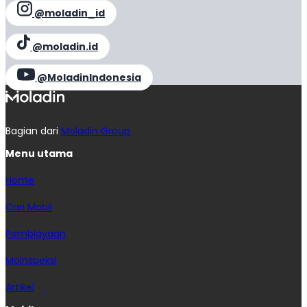
@moladin_id
@moladin.id
@MoladinIndonesia
Bagian dari
Moladin Group
Menu utama
Home
Cari Mobil
Pembiayaan
MoInspeksi
Artikel