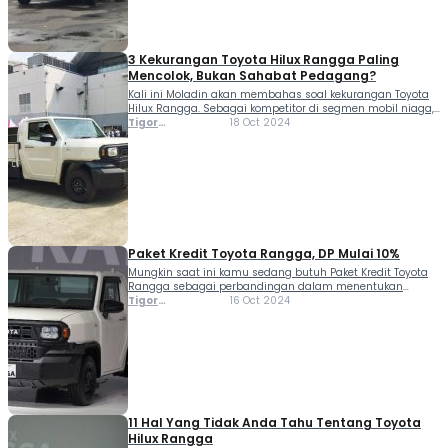
3 Kekurangan Toyota Hilux Rangga Paling
Mencolok, Bukan Sahabat Pedagang?
Kali ini Moladin akan membahas soal kekurangan Toyota
Hilux Rangga. Sebagai kompetitor di segmen mobil niaga,
Suzuki Carry dan Daihatsu Gran Max mungkin menjadi
Tigor
18 Oct 2024
pilihan lebih baik bagi pelaku usaha yang mencari
Sihombing
kendaraan niaga dengan dimensi lebih kompak, harga
lebih terjangkau, dan konsumsi bahan bakar lebih efisien.
Namun, jika kamu memprioritaskan performa dan ruang
kargo […]
Paket Kredit Toyota Rangga, DP Mulai 10%
Mungkin saat ini kamu sedang butuh Paket Kredit Toyota
Rangga sebagai perbandingan dalam menentukan
membeli sebuah mobil pikap. Toyota All-New Hilux Rangga
Tigor
16 Oct 2024
kini hadir di seluruh jaringan dealer Auto2000 di
Sihombing
Indonesia. Model ini mengusung platform IMV0 yang juga
digunakan oleh Innova, Fortuner, dan Hilux. Dengan
platform ini, Hilux Rangga menawarkan kabin yang lebih
lapang dan […]
11 Hal Yang Tidak Anda Tahu Tentang Toyota
Hilux Rangga