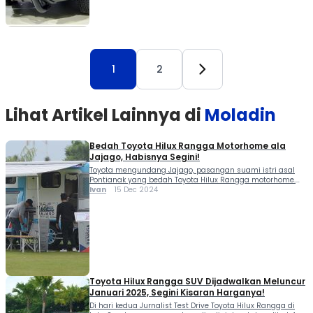
1
2
Lihat Artikel Lainnya di
Moladin
Bedah Toyota Hilux Rangga Motorhome ala
Jajago, Habisnya Segini!
Toyota mengundang Jajago, pasangan suami istri asal
Pontianak yang bedah Toyota Hilux Rangga motorhome.
Jajago yang digunakan John dan Riana ini menggunakan
Ivan
15 Dec 2024
Hilux Rangga diesel AT untuk menemani misi mereka
touring keliling Indonesia. Ada banyak alasan yang
membuat Toyota Hilux Rangga dipilih sebagai moda untuk
pelesiran kelilin Indonesia. Termasuk bagaimana
keduanya mendesain dan mengonversinya menjadi […]
Toyota Hilux Rangga SUV Dijadwalkan Meluncur
Januari 2025, Segini Kisaran Harganya!
Di hari kedua Jurnalist Test Drive Toyota Hilux Rangga di