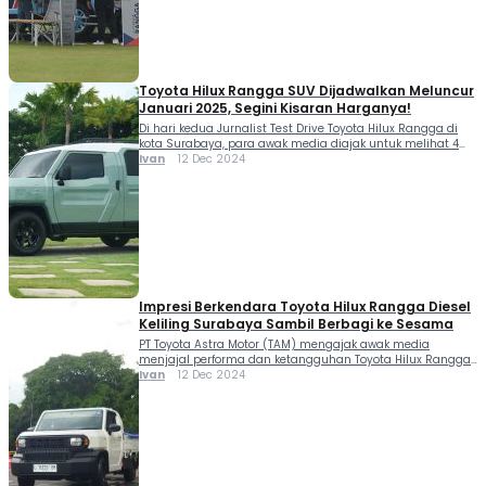
pelesiran kelilin Indonesia. Termasuk bagaimana
keduanya mendesain dan mengonversinya menjadi […]
Toyota Hilux Rangga SUV Dijadwalkan Meluncur
Januari 2025, Segini Kisaran Harganya!
Di hari kedua Jurnalist Test Drive Toyota Hilux Rangga di
kota Surabaya, para awak media diajak untuk melihat 4
model konversi mobil ini. Salah satunya ialah Toyota Hilux
Ivan
12 Dec 2024
Rangga SUV Concept yang diproyeksi meluncur bulan
Januari 2025. Proyek Toyota Hilux Rangga SUV Concept ini
digarap PT Toyota Astra Motor (TAM) menggandeng
karoseri ternama asal Magelang […]
Impresi Berkendara Toyota Hilux Rangga Diesel
Keliling Surabaya Sambil Berbagi ke Sesama
PT Toyota Astra Motor (TAM) mengajak awak media
menjajal performa dan ketangguhan Toyota Hilux Rangga
di kota Pahlawan Surabaya, 11-13 Desember 2024. Total ada
Ivan
12 Dec 2024
24 unit Toyota Hilux Rangga yang dipersiapkan terbagi
dalam 12 varian Toyota Hilux Rangga Pickup 2.0 High M/T
Gasoline dan 12 varian Toyota Hilux Rangga Pickup 2.4 DSL
Standar M/T. Pada […]