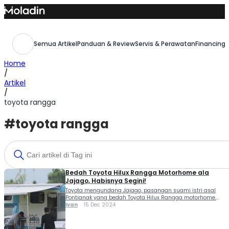
Skip
to
content
Semua Artikel
Panduan & Review
Servis & Perawatan
Financing,
Home
/
Artikel
/
toyota rangga
#toyota rangga
Bedah Toyota Hilux Rangga Motorhome ala
Jajago, Habisnya Segini!
Toyota mengundang Jajago, pasangan suami istri asal
Pontianak yang bedah Toyota Hilux Rangga motorhome.
Jajago yang digunakan John dan Riana ini menggunakan
Ivan
15 Dec 2024
Hilux Rangga diesel AT untuk menemani misi mereka
touring keliling Indonesia. Ada banyak alasan yang
membuat Toyota Hilux Rangga dipilih sebagai moda untuk