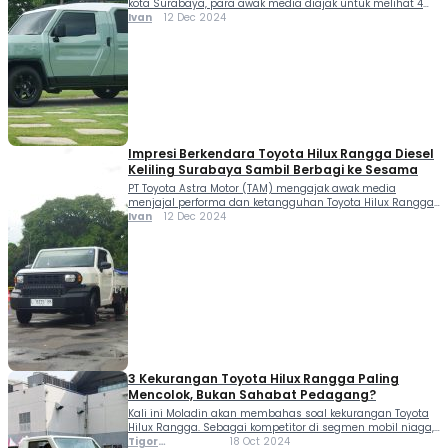
kota Surabaya, para awak media diajak untuk melihat 4
model konversi mobil ini. Salah satunya ialah Toyota Hilux
Ivan
12 Dec 2024
Rangga SUV Concept yang diproyeksi meluncur bulan
Januari 2025. Proyek Toyota Hilux Rangga SUV Concept ini
digarap PT Toyota Astra Motor (TAM) menggandeng
karoseri ternama asal Magelang […]
Impresi Berkendara Toyota Hilux Rangga Diesel
Keliling Surabaya Sambil Berbagi ke Sesama
PT Toyota Astra Motor (TAM) mengajak awak media
menjajal performa dan ketangguhan Toyota Hilux Rangga
di kota Pahlawan Surabaya, 11-13 Desember 2024. Total ada
Ivan
12 Dec 2024
24 unit Toyota Hilux Rangga yang dipersiapkan terbagi
dalam 12 varian Toyota Hilux Rangga Pickup 2.0 High M/T
Gasoline dan 12 varian Toyota Hilux Rangga Pickup 2.4 DSL
Standar M/T. Pada […]
3 Kekurangan Toyota Hilux Rangga Paling
Mencolok, Bukan Sahabat Pedagang?
Kali ini Moladin akan membahas soal kekurangan Toyota
Hilux Rangga. Sebagai kompetitor di segmen mobil niaga,
Suzuki Carry dan Daihatsu Gran Max mungkin menjadi
Tigor
18 Oct 2024