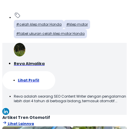
celah klep motor Honda
klep motor
tabel ukuran celah klep motor Honda
Reva Almalika
Lihat Profil
Reva adalah seorang SEO Content Writer dengan pengalaman
lebih dari 4 tahun di berbagai bidang, termasuk otomotif.
Terbiasa membuat konten yang tidak hanya dioptimalkan
sesuai SEO Guideline untuk mesin pencari, tetapi juga
informatif, menarik, dan mudah dipahami oleh pembaca.
Artikel Tren Otomotif
Lihat Lainnya