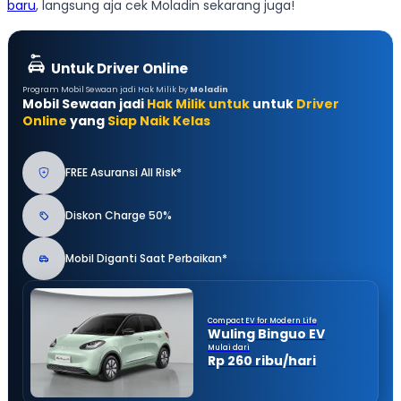
baru
, langsung aja cek Moladin sekarang juga!
Untuk Driver Online
Program Mobil Sewaan jadi Hak Milik by
Moladin
Mobil Sewaan jadi
Hak Milik untuk
untuk
Driver
Online
yang
Siap Naik Kelas
FREE Asuransi All Risk*
Diskon Charge 50%
Mobil Diganti Saat Perbaikan*
Compact EV for Modern Life
Wuling Binguo EV
Mulai dari
Rp 260 ribu/hari