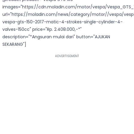
images="https://cdn.moladin.com/motor/vespa/Vespa_GTS_1
url="https://moladin.com/news/category/motor//vespa/ves
vespa-gts-150-2017-matic-4-strokes-single-cylinder-4-
valves-150cc" price="Rp. 2.408.000,-*"
description="*Angsuran mulai dari" button="AJUKAN
SEKARANG"]