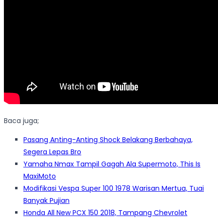
Baca juga;
Pasang Anting-Anting Shock Belakang Berbahaya,
Segera Lepas Bro
Yamaha Nmax Tampil Gagah Ala Supermoto, This Is
MaxiMoto
Modifikasi Vespa Super 100 1978 Warisan Mertua, Tuai
Banyak Pujian
Honda All New PCX 150 2018, Tampang Chevrolet