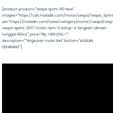
[product product="Vespa Sprint 150 New"
images="https://cdn.moladin.com/motor/vespa/Vespa_Sprin
url="https://moladin.com/news/category/motor//vespa/ves
vespa-sprint-2017-matic-lem-3-katup-4-langkah-silinder-
tunggal-150cc" price="Rp. 1.891.000,-*"
description="*Angsuran mulai dari" button="AJUKAN
SEKARANG"]