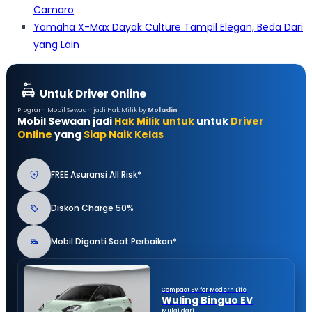
Camaro
Yamaha X-Max Dayak Culture Tampil Elegan, Beda Dari
yang Lain
Untuk Driver Online
Program Mobil Sewaan jadi Hak Milik by
Moladin
Mobil Sewaan jadi
Hak Milik untuk
untuk
Driver
Online
yang
Siap Naik Kelas
FREE Asuransi All Risk*
Diskon Charge 50%
Mobil Diganti Saat Perbaikan*
Compact EV for Modern Life
Wuling Binguo EV
Mulai dari