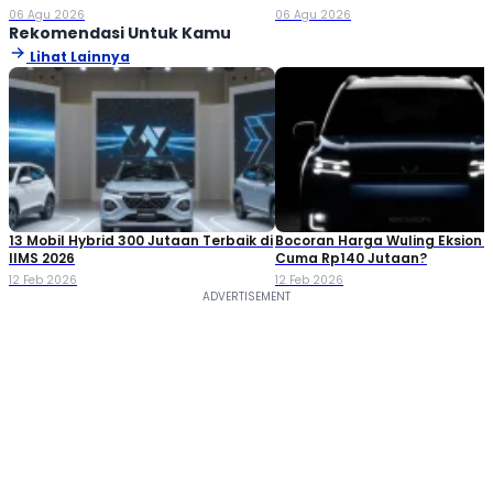
Double Cabin
06 Agu 2026
06 Agu 2026
Rekomendasi Untuk Kamu
Lihat Lainnya
13 Mobil Hybrid 300 Jutaan Terbaik di
Bocoran Harga Wuling Eksion 2
IIMS 2026
Cuma Rp140 Jutaan?
12 Feb 2026
12 Feb 2026