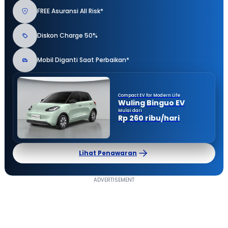
FREE Asuransi All Risk*
Diskon Charge 50%
Mobil Diganti Saat Perbaikan*
Compact EV for Modern Life
Wuling Binguo EV
Mulai dari
Rp 260 ribu/hari
Lihat Penawaran