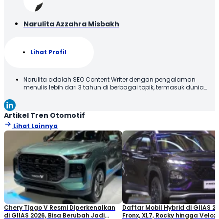
Narulita Azzahra Misbakh
Lihat Profil
Narulita adalah SEO Content Writer dengan pengalaman
menulis lebih dari 3 tahun di berbagai topik, termasuk dunia
otomotif. Narulita senang untuk memberikan informasi yang
akurat dan mudah dipahami, demi menghadirkan manfaat
kepada para pembaca. Terima kasih telah membaca karya
Artikel Tren Otomotif
tulis saya, semoga tulisan ini bisa bermanfaat!
Lihat Lainnya
Chery Tiggo V Resmi Diperkenalkan
Daftar Mobil Hybrid di GIIAS 20
di GIIAS 2026, Bisa Berubah Jadi
Fronx, XL7, Rocky hingga Veloz!