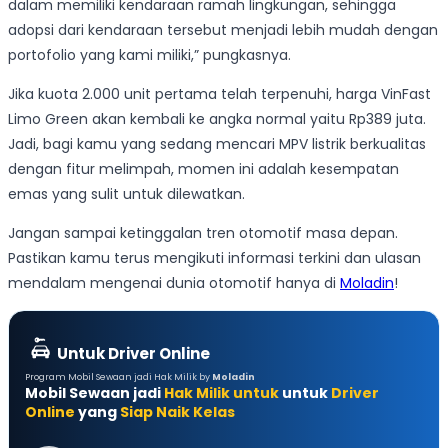
dalam memiliki kendaraan ramah lingkungan, sehingga
adopsi dari kendaraan tersebut menjadi lebih mudah dengan
portofolio yang kami miliki,” pungkasnya.
Jika kuota 2.000 unit pertama telah terpenuhi, harga VinFast
Limo Green akan kembali ke angka normal yaitu Rp389 juta.
Jadi, bagi kamu yang sedang mencari MPV listrik berkualitas
dengan fitur melimpah, momen ini adalah kesempatan
emas yang sulit untuk dilewatkan.
Jangan sampai ketinggalan tren otomotif masa depan.
Pastikan kamu terus mengikuti informasi terkini dan ulasan
mendalam mengenai dunia otomotif hanya di
Moladin
!
Untuk Driver Online
Program Mobil Sewaan jadi Hak Milik by
Moladin
Mobil Sewaan jadi
Hak Milik untuk
untuk
Driver
Online
yang
Siap Naik Kelas