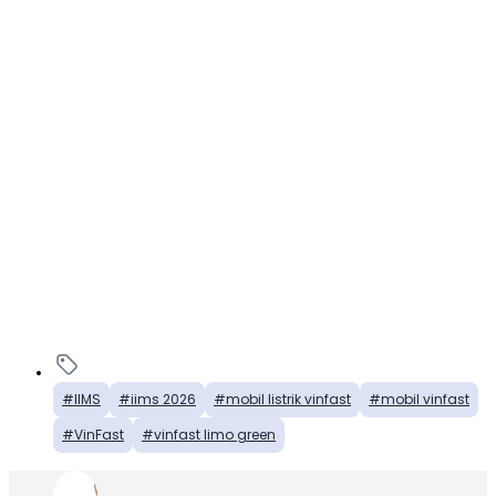
IIMS
iims 2026
mobil listrik vinfast
mobil vinfast
VinFast
vinfast limo green