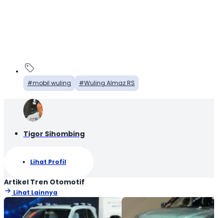
mobil wuling
Wuling Almaz RS
Tigor Sihombing
Lihat Profil
Artikel Tren Otomotif
Lihat Lainnya