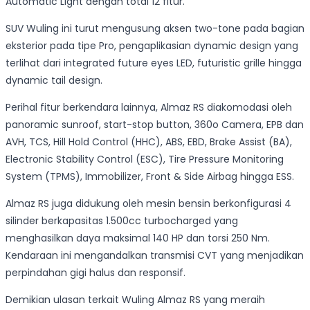
Automatic Light dengan total 12 fitur.
SUV Wuling ini turut mengusung aksen two-tone pada bagian
eksterior pada tipe Pro, pengaplikasian dynamic design yang
terlihat dari integrated future eyes LED, futuristic grille hingga
dynamic tail design.
Perihal fitur berkendara lainnya, Almaz RS diakomodasi oleh
panoramic sunroof, start-stop button, 360o Camera, EPB dan
AVH, TCS, Hill Hold Control (HHC), ABS, EBD, Brake Assist (BA),
Electronic Stability Control (ESC), Tire Pressure Monitoring
System (TPMS), Immobilizer, Front & Side Airbag hingga ESS.
Almaz RS juga didukung oleh mesin bensin berkonfigurasi 4
silinder berkapasitas 1.500cc turbocharged yang
menghasilkan daya maksimal 140 HP dan torsi 250 Nm.
Kendaraan ini mengandalkan transmisi CVT yang menjadikan
perpindahan gigi halus dan responsif.
Demikian ulasan terkait Wuling Almaz RS yang meraih