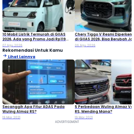
10 Mobil Listrik Termurah di GIIAS
Chery Tiggo V Resmi Diperken
2026, Ada yang Promo Jadi Rp119
di GIIAS 2026, Bisa Berubah Ja
Jutaan!
Double Cabin
07 Agu 2026
06 Agu 2026
Rekomendasi Untuk Kamu
Lihat Lainnya
Secanggih Apa Fitur ADAS Pada
5 Perbedaan Wuling Almaz Vs
Wuling Almaz RS?
RS, Mending Mana?
19 Mar 2021
19 Mar 2021