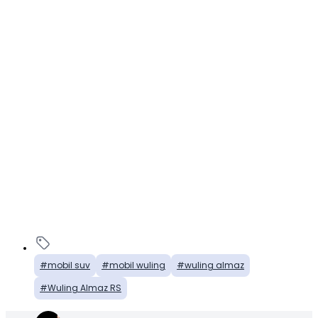
mobil suv
mobil wuling
wuling almaz
Wuling Almaz RS