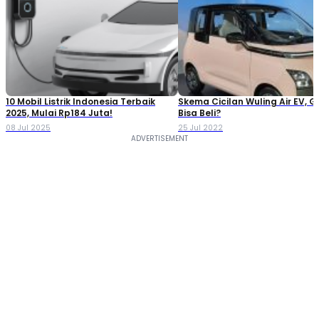
10 Mobil Listrik Indonesia Terbaik
Skema Cicilan Wuling Air EV, G
2025, Mulai Rp184 Juta!
Bisa Beli?
08 Jul 2025
25 Jul 2022