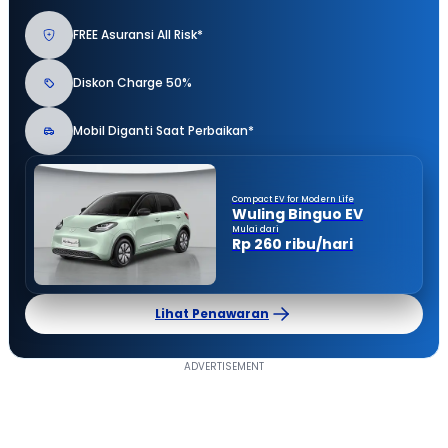
FREE Asuransi All Risk*
Diskon Charge 50%
Mobil Diganti Saat Perbaikan*
Compact EV for Modern Life
Wuling Binguo EV
Mulai dari
Rp 260 ribu/hari
Lihat Penawaran