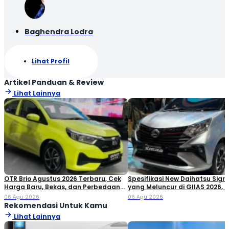
Baghendra Lodra
Lihat Profil
Artikel Panduan & Review
Lihat Lainnya
OTR Brio Agustus 2026 Terbaru, Cek
Spesifikasi New Daihatsu Sigra
Harga Baru, Bekas, dan Perbedaan
yang Meluncur di GIIAS 2026, 
Variannya
Sporty dengan Warna Two-To
06 Agu 2026
06 Agu 2026
Rekomendasi Untuk Kamu
Lihat Lainnya