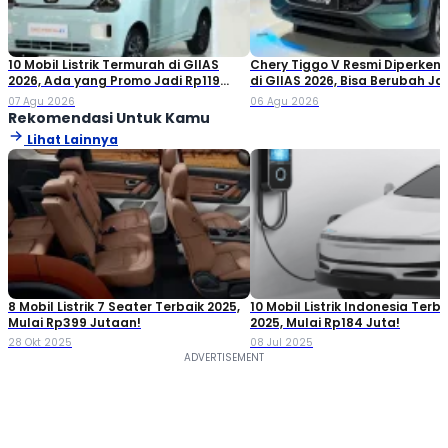
10 Mobil Listrik Termurah di GIIAS
Chery Tiggo V Resmi Diperken
2026, Ada yang Promo Jadi Rp119
di GIIAS 2026, Bisa Berubah Ja
Jutaan!
Double Cabin
07 Agu 2026
06 Agu 2026
Rekomendasi Untuk Kamu
Lihat Lainnya
8 Mobil Listrik 7 Seater Terbaik 2025,
10 Mobil Listrik Indonesia Terba
Mulai Rp399 Jutaan!
2025, Mulai Rp184 Juta!
28 Okt 2025
08 Jul 2025