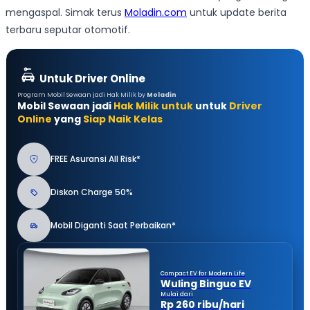
mengaspal. Simak terus
Moladin.com
untuk update berita
terbaru seputar otomotif.
Untuk Driver Online
Program Mobil Sewaan jadi Hak Milik by
Moladin
Mobil Sewaan jadi
Hak Milik untuk
untuk
Driver
Online
yang
Siap Naik Kelas
FREE Asuransi All Risk*
Diskon Charge 50%
Mobil Diganti Saat Perbaikan*
Compact EV for Modern Life
Wuling Binguo EV
Mulai dari
Rp 260 ribu/hari