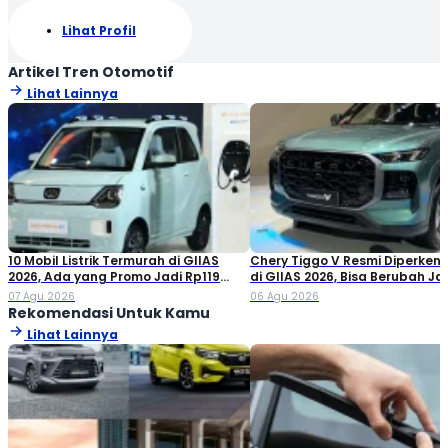
Lihat Profil
Artikel Tren Otomotif
Lihat Lainnya
10 Mobil Listrik Termurah di GIIAS
Chery Tiggo V Resmi Diperken
2026, Ada yang Promo Jadi Rp119
di GIIAS 2026, Bisa Berubah Ja
Jutaan!
Double Cabin
07 Agu 2026
06 Agu 2026
Rekomendasi Untuk Kamu
Lihat Lainnya