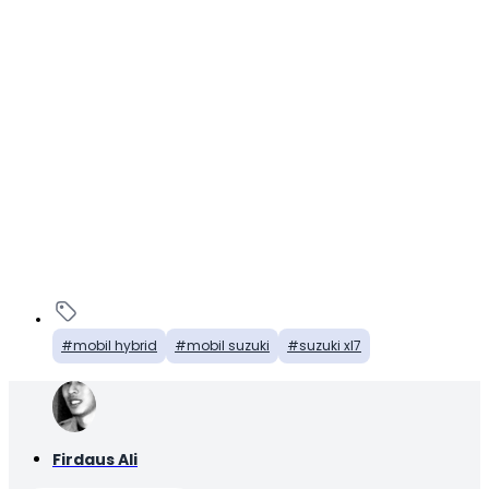
mobil hybrid
mobil suzuki
suzuki xl7
Firdaus Ali