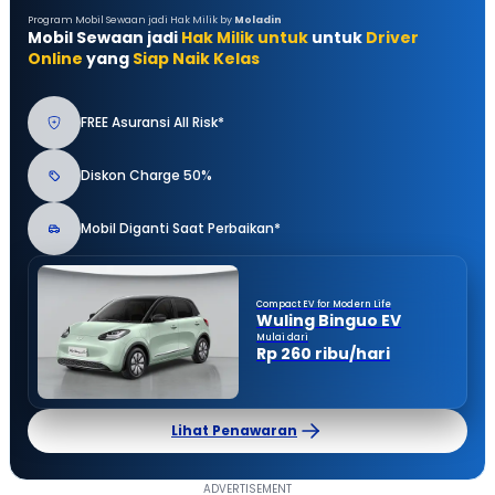
Program Mobil Sewaan jadi Hak Milik by
Moladin
Mobil Sewaan jadi
Hak Milik untuk
untuk
Driver
Online
yang
Siap Naik Kelas
FREE Asuransi All Risk*
Diskon Charge 50%
Mobil Diganti Saat Perbaikan*
Compact EV for Modern Life
Wuling Binguo EV
Mulai dari
Rp 260 ribu/hari
Lihat Penawaran