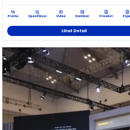
Promo
Spesifikasi
Video
Gambar
Pricelist
Paj
Lihat Detail