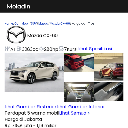
Home
/
Cari Mobil
/
SUV
/
Mazda
/
Mazda CX-60
/
Harga dan Tipe
Mazda CX-60
Lihat Spesifikasi
AT
3283
cc
280
hp
7
Kursi
Lihat Gambar Eksterior
Lihat Gambar Interior
Terdapat 5 warna mobil
Lihat Semua
Harga di Jakarta
Rp 718,8 juta - 1,19 miliar