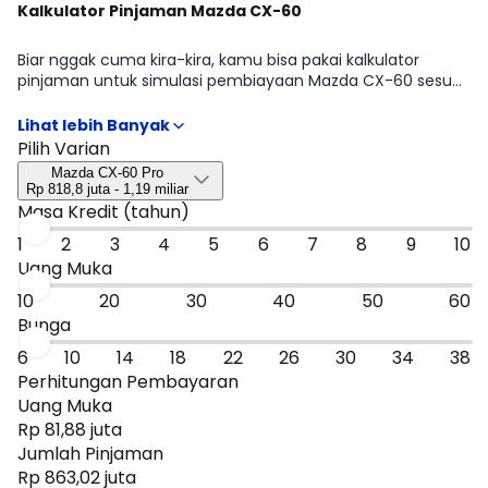
Kalkulator Pinjaman Mazda CX-60
Biar nggak cuma kira-kira, kamu bisa pakai kalkulator
pinjaman untuk simulasi pembiayaan Mazda CX-60 sesuai
rencana kamu mulai dari DP, tenor, sampai estimasi cicilan
per bulan. Hasilnya bisa jadi patokan cepat untuk
menyaring tipe Mazda CX-60 Pro, Mazda CX-60 Elite,
Pilih Varian
Mazda CX-60 Kuro, Mazda CX-60 Sport yang paling masuk
Mazda CX-60 Pro
budget, sebelum kamu lanjut ke promo atau bandingkan
Rp 818,8 juta - 1,19 miliar
dengan mobil sejenis.
Masa Kredit (tahun)
1
2
3
4
5
6
7
8
9
10
Uang Muka
10
20
30
40
50
60
Bunga
6
10
14
18
22
26
30
34
38
Perhitungan Pembayaran
Uang Muka
Rp 81,88 juta
Jumlah Pinjaman
Rp 863,02 juta