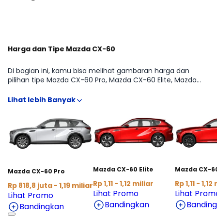
Harga dan Tipe Mazda CX-60
Di bagian ini, kamu bisa melihat gambaran harga dan
pilihan tipe Mazda CX-60 Pro, Mazda CX-60 Elite, Mazda
CX-60 Kuro, Mazda CX-60 Sport dari Mazda CX-60 agar
lebih mudah membandingkan fitur, transmisi, dan budget
sesuai kebutuhan SUV. Kami rangkum informasi penting
yang biasanya dicari sebelum beli, mulai dari estimasi
harga terbaru hingga arahan ke detail kredit dan cicilan,
supaya kamu bisa menentukan varian yang paling pas
tanpa harus buka banyak sumber.
Mazda CX-60 Elite
Mazda CX-6
Mazda CX-60 Pro
Rp 1,11 - 1,12 miliar
Rp 1,11 - 1,12
Rp 818,8 juta - 1,19 miliar
Lihat Promo
Lihat Prom
Lihat Promo
Bandingkan
Bandin
Bandingkan