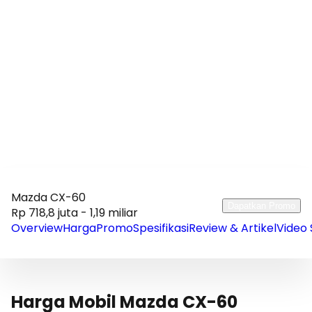
Mazda CX-60
Dapatkan Promo
Rp 718,8 juta - 1,19 miliar
Overview
Harga
Promo
Spesifikasi
Review & Artikel
Video 
Harga Mobil Mazda CX-60