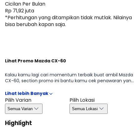
Cicilan Per Bulan
Rp 71,92 juta
*Perhitungan yang ditampikan tidak mutlak. Nilainya
bisa berubah kapan saja.
Dapatkan Promo
Lihat Promo Mazda CX-60
Kalau kamu lagi cari momentum terbaik buat ambil Mazda
CX-60, section promo ini bantu kamu cek penawaran yang
sedang tersedia di periode tertentu mulai dari benefit
untuk pembelian, kemudahan kredit, hingga bonus yang
biasanya bergantung pada wilayah dan ketersediaan.
Pilih Varian
Pilih Lokasi
Dengan begitu, kamu bisa ambil keputusan lebih efisien
Semua Varian
Semua Lokasi
tanpa melewatkan peluang promo yang relevan di Agustus
2026.
Highlight