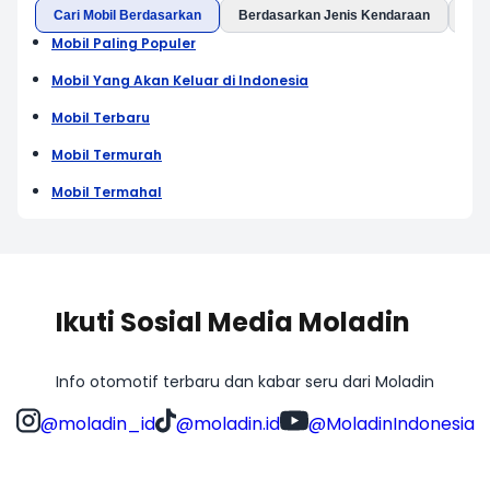
Cari Mobil Berdasarkan
Berdasarkan Jenis Kendaraan
Ber
Mobil Paling Populer
Mobil Yang Akan Keluar di Indonesia
Mobil Terbaru
Mobil Termurah
Mobil Termahal
Ikuti Sosial Media Moladin
Info otomotif terbaru dan kabar seru dari Moladin
@moladin_id
@moladin.id
@MoladinIndonesia