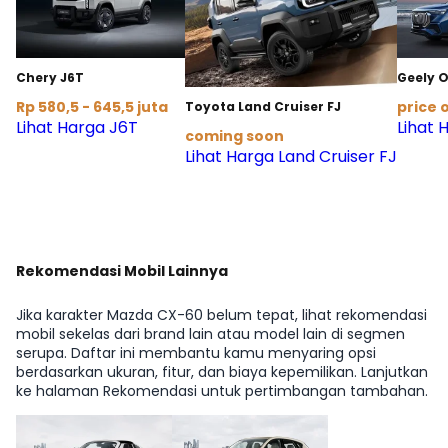
Chery J6T
Geely 
Rp 580,5 - 645,5 juta
price 
Toyota Land Cruiser FJ
Lihat Harga J6T
Lihat
coming soon
Lihat Harga Land Cruiser FJ
Rekomendasi Mobil Lainnya
Jika karakter Mazda CX-60 belum tepat, lihat rekomendasi
mobil sekelas dari brand lain atau model lain di segmen
serupa. Daftar ini membantu kamu menyaring opsi
berdasarkan ukuran, fitur, dan biaya kepemilikan. Lanjutkan
ke halaman Rekomendasi untuk pertimbangan tambahan.