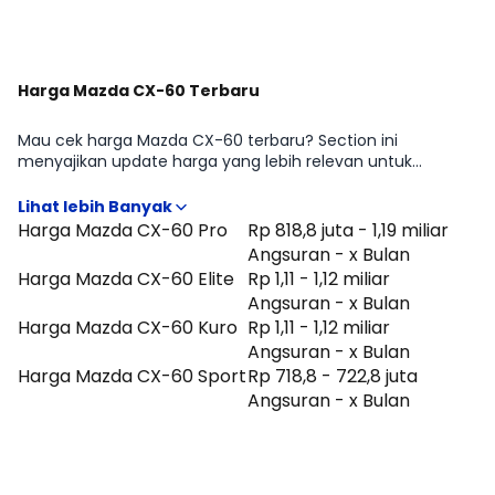
Harga Mazda CX-60 Terbaru
Mau cek harga Mazda CX-60 terbaru? Section ini
menyajikan update harga yang lebih relevan untuk
pertimbangan beli di periode Agustus 2026, lengkap
dengan gambaran perbedaan harga antar tipe Mazda CX-
60 Pro, Mazda CX-60 Elite, Mazda CX-60 Kuro, Mazda CX-
Harga Mazda CX-60 Pro
Rp 818,8 juta - 1,19 miliar
60 Sport. Cocok untuk kamu yang ingin cepat tahu
Angsuran - x Bulan
positioning Mazda CX-60 di kelasnya sebelum lanjut
Harga Mazda CX-60 Elite
Rp 1,11 - 1,12 miliar
membandingkan fitur atau menghitung kemampuan
Angsuran - x Bulan
cicilan.
Harga Mazda CX-60 Kuro
Rp 1,11 - 1,12 miliar
Angsuran - x Bulan
Harga Mazda CX-60 Sport
Rp 718,8 - 722,8 juta
Angsuran - x Bulan