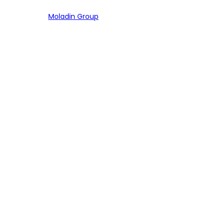
Bagian dari
Moladin Group
MENU UTAMA
Home
Cari Mobil
Pembiayaan
MoInspeksi
Artikel
MOBIL
Mobil Baru