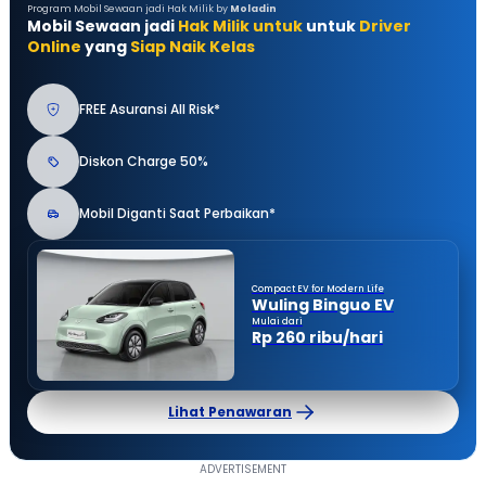
Program Mobil Sewaan jadi Hak Milik by
Moladin
Mobil Sewaan jadi
Hak Milik untuk
untuk
Driver
Online
yang
Siap Naik Kelas
FREE Asuransi All Risk*
Diskon Charge 50%
Mobil Diganti Saat Perbaikan*
Compact EV for Modern Life
Wuling Binguo EV
Mulai dari
Rp 260 ribu/hari
Lihat Penawaran