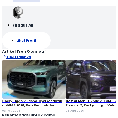
Firdaus Ali
Lihat Profil
Artikel Tren Otomotif
Lihat Lainnya
Chery Tiggo V Resmi Diperkenalkan
Daftar Mobil Hybrid di GIIAS 20
di GIIAS 2026, Bisa Berubah Jadi
Fronx, XL7, Rocky hingga Veloz!
Double Cabin
06 Agu 2026
06 Agu 2026
Rekomendasi Untuk Kamu