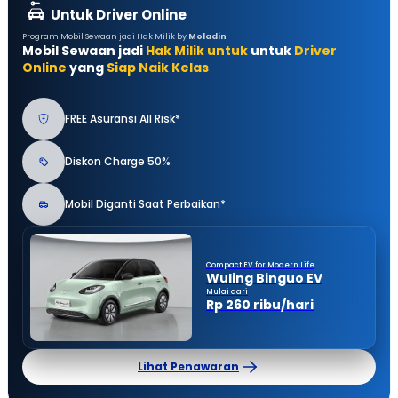
Untuk Driver Online
Program Mobil Sewaan jadi Hak Milik by
Moladin
Mobil Sewaan jadi
Hak Milik untuk
untuk
Driver
Online
yang
Siap Naik Kelas
FREE Asuransi All Risk*
Diskon Charge 50%
Mobil Diganti Saat Perbaikan*
Compact EV for Modern Life
Wuling Binguo EV
Mulai dari
Rp 260 ribu/hari
Lihat Penawaran