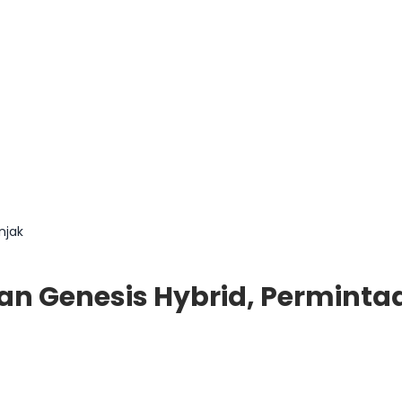
njak
an Genesis Hybrid, Perminta