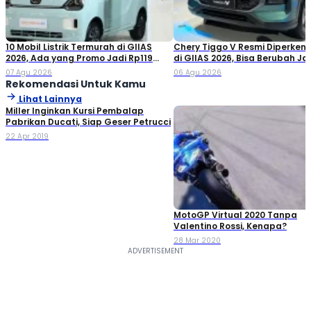
10 Mobil Listrik Termurah di GIIAS
Chery Tiggo V Resmi Diperken
2026, Ada yang Promo Jadi Rp119
di GIIAS 2026, Bisa Berubah Ja
Jutaan!
Double Cabin
07 Agu 2026
06 Agu 2026
Rekomendasi Untuk Kamu
Lihat Lainnya
Miller Inginkan Kursi Pembalap
Pabrikan Ducati, Siap Geser Petrucci
22 Apr 2019
MotoGP Virtual 2020 Tanpa
Valentino Rossi, Kenapa?
28 Mar 2020