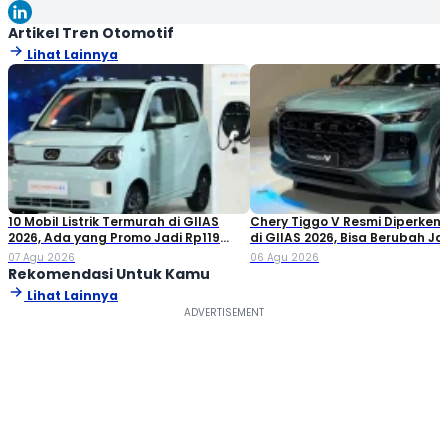
sesuai SEO Guideline untuk mesin pencari, tetapi juga
informatif, menarik, dan mudah dipahami oleh pembaca.
Artikel Tren Otomotif
Lihat Lainnya
10 Mobil Listrik Termurah di GIIAS
Chery Tiggo V Resmi Diperken
2026, Ada yang Promo Jadi Rp119
di GIIAS 2026, Bisa Berubah Ja
Jutaan!
Double Cabin
07 Agu 2026
06 Agu 2026
Rekomendasi Untuk Kamu
Lihat Lainnya