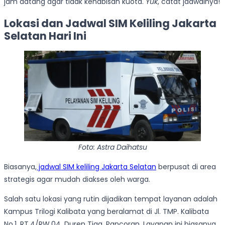
jam datang agar tidak kehabisan kuota.
Yuk
, catat jadwalnya!
Lokasi dan Jadwal SIM Keliling Jakarta
Selatan Hari Ini
Foto: Astra Daihatsu
Biasanya,
jadwal SIM keliling Jakarta Selatan
berpusat di area
strategis agar mudah diakses oleh warga.
Salah satu lokasi yang rutin dijadikan tempat layanan adalah
Kampus Trilogi Kalibata yang beralamat di Jl. TMP. Kalibata
No.1, RT.4/RW.04, Duren Tiga, Pancoran. Layanan ini biasanya