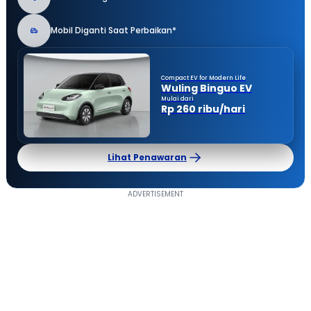
Mobil Diganti Saat Perbaikan*
Compact EV for Modern Life
Wuling Binguo EV
Mulai dari
Rp 260 ribu/hari
Lihat Penawaran