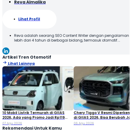
Reva Almalika
Lihat Profil
Reva adalah seorang SEO Content Writer dengan pengalaman
lebih dari 4 tahun di berbagai bidang, termasuk otomotif.
Terbiasa membuat konten yang tidak hanya dioptimalkan
sesuai SEO Guideline untuk mesin pencari, tetapi juga
informatif, menarik, dan mudah dipahami oleh pembaca.
Artikel Tren Otomotif
Lihat Lainnya
10 Mobil Listrik Termurah di GIIAS
Chery Tiggo V Resmi Diperken
2026, Ada yang Promo Jadi Rp119
di GIIAS 2026, Bisa Berubah Ja
Jutaan!
Double Cabin
07 Agu 2026
06 Agu 2026
Rekomendasi Untuk Kamu