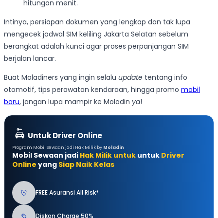
hitungan menit.
Intinya, persiapan dokumen yang lengkap dan tak lupa
mengecek jadwal SIM keliling Jakarta Selatan sebelum
berangkat adalah kunci agar proses perpanjangan SIM
berjalan lancar.
Buat Moladiners yang ingin selalu
update
tentang info
otomotif, tips perawatan kendaraan, hingga promo
mobil
baru
, jangan lupa mampir ke Moladin
ya
!
Untuk Driver Online
Program Mobil Sewaan jadi Hak Milik by
Moladin
Mobil Sewaan jadi
Hak Milik untuk
untuk
Driver
Online
yang
Siap Naik Kelas
FREE Asuransi All Risk*
Diskon Charge 50%