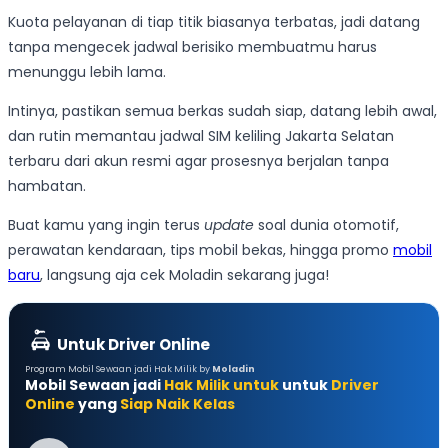
Kuota pelayanan di tiap titik biasanya terbatas, jadi datang
tanpa mengecek jadwal berisiko membuatmu harus
menunggu lebih lama.
Intinya, pastikan semua berkas sudah siap, datang lebih awal,
dan rutin memantau jadwal SIM keliling Jakarta Selatan
terbaru dari akun resmi agar prosesnya berjalan tanpa
hambatan.
Buat kamu yang ingin terus
update
soal dunia otomotif,
perawatan kendaraan, tips mobil bekas, hingga promo
mobil
baru
, langsung aja cek Moladin sekarang juga!
Untuk Driver Online
Program Mobil Sewaan jadi Hak Milik by
Moladin
Mobil Sewaan jadi
Hak Milik untuk
untuk
Driver
Online
yang
Siap Naik Kelas