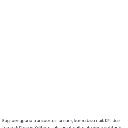
Bagi pengguna transportasi umum, kamu bisa naik KRL dan
turun di Stasiun Kalibata, lalu lanjut naik ojek
online
sekitar 5