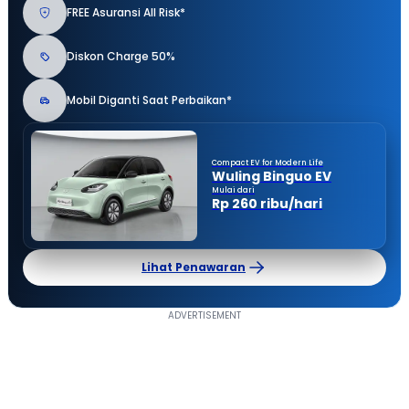
FREE Asuransi All Risk*
Diskon Charge 50%
Mobil Diganti Saat Perbaikan*
Compact EV for Modern Life
Wuling Binguo EV
Mulai dari
Rp 260 ribu/hari
Lihat Penawaran