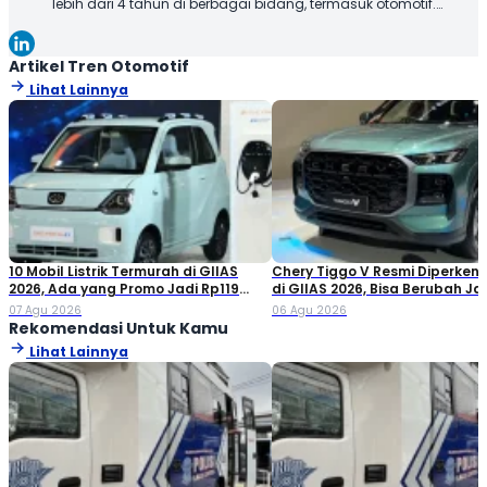
lebih dari 4 tahun di berbagai bidang, termasuk otomotif.
Terbiasa membuat konten yang tidak hanya dioptimalkan
sesuai SEO Guideline untuk mesin pencari, tetapi juga
informatif, menarik, dan mudah dipahami oleh pembaca.
Artikel Tren Otomotif
Lihat Lainnya
10 Mobil Listrik Termurah di GIIAS
Chery Tiggo V Resmi Diperken
2026, Ada yang Promo Jadi Rp119
di GIIAS 2026, Bisa Berubah Ja
Jutaan!
Double Cabin
07 Agu 2026
06 Agu 2026
Rekomendasi Untuk Kamu
Lihat Lainnya