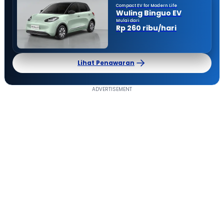
Compact EV for Modern Life
Wuling Binguo EV
Mulai dari
Rp 260 ribu/hari
Lihat Penawaran