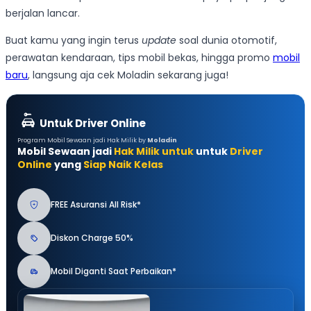
berjalan lancar.
Buat kamu yang ingin terus
update
soal dunia otomotif,
perawatan kendaraan, tips mobil bekas, hingga promo
mobil
baru
, langsung aja cek Moladin sekarang juga!
Untuk Driver Online
Program Mobil Sewaan jadi Hak Milik by
Moladin
Mobil Sewaan jadi
Hak Milik untuk
untuk
Driver
Online
yang
Siap Naik Kelas
FREE Asuransi All Risk*
Diskon Charge 50%
Mobil Diganti Saat Perbaikan*