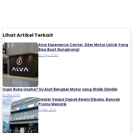
Lihat Artikel Terkait
Alva Experience Center, Diler Motor Listrik Yang
Bisa Buat Nongkrong!
30 Agu 2023
Ingin Buka Usaha? Ini Alat Bengkel Motor yang Wajib Dimiliki
16 Des 2019
Dealer Vespa Depok Resmi Dibuka, Banyak
Promo Menarik
15 Mar 2021