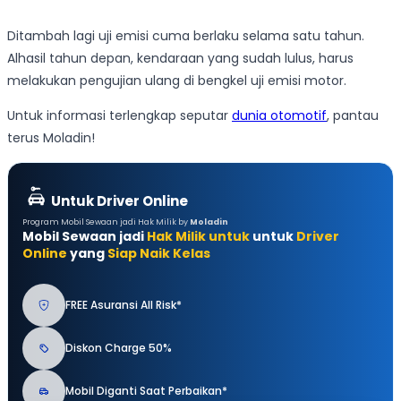
Ditambah lagi uji emisi cuma berlaku selama satu tahun.
Alhasil tahun depan, kendaraan yang sudah lulus, harus
melakukan pengujian ulang di bengkel uji emisi motor.
Untuk informasi terlengkap seputar
dunia otomotif
, pantau
terus Moladin!
Untuk Driver Online
Program Mobil Sewaan jadi Hak Milik by
Moladin
Mobil Sewaan jadi
Hak Milik untuk
untuk
Driver
Online
yang
Siap Naik Kelas
FREE Asuransi All Risk*
Diskon Charge 50%
Mobil Diganti Saat Perbaikan*