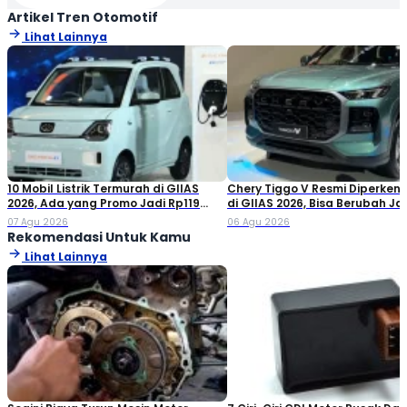
Artikel Tren Otomotif
Lihat Lainnya
10 Mobil Listrik Termurah di GIIAS
Chery Tiggo V Resmi Diperken
2026, Ada yang Promo Jadi Rp119
di GIIAS 2026, Bisa Berubah Ja
Jutaan!
Double Cabin
07 Agu 2026
06 Agu 2026
Rekomendasi Untuk Kamu
Lihat Lainnya