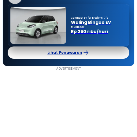
Compact EV for Modern Life
Wuling Binguo EV
Mulai dari
Rp 260 ribu/hari
Lihat Penawaran