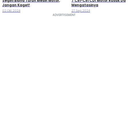
Segini Biaya Turun Mesin Motor,
7 Ciri-Ciri CDI Motor Rusak Da
Jangan Kaget!
Mengatasinya
02 Okt 2024
27 Sep 2024