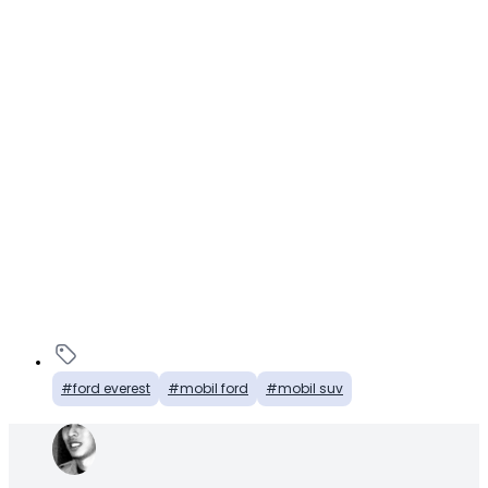
ford everest
mobil ford
mobil suv