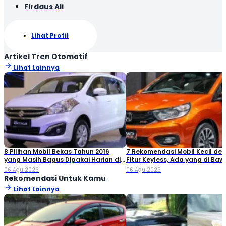
Firdaus Ali
Lihat Profil
Artikel Tren Otomotif
Lihat Lainnya
8 Pilihan Mobil Bekas Tahun 2016
7 Rekomendasi Mobil Kecil de
yang Masih Bagus Dipakai Harian di
Fitur Keyless, Ada yang di Ba
2026
Rp80 Juta!
06 Agu 2026
06 Agu 2026
Rekomendasi Untuk Kamu
Lihat Lainnya