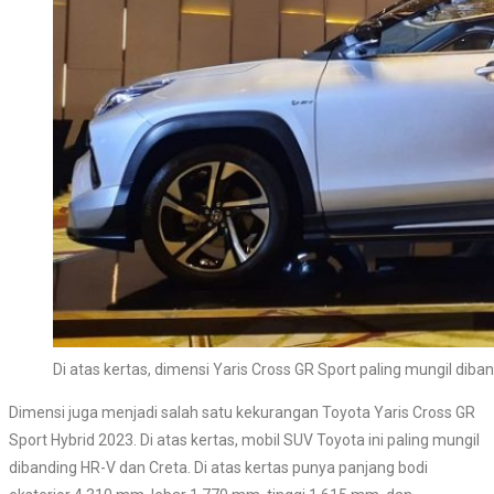
Di atas kertas, dimensi Yaris Cross GR Sport paling mungil diba
Dimensi juga menjadi salah satu kekurangan Toyota Yaris Cross GR
Sport Hybrid 2023. Di atas kertas, mobil SUV Toyota ini paling mungil
dibanding HR-V dan Creta. Di atas kertas punya panjang bodi