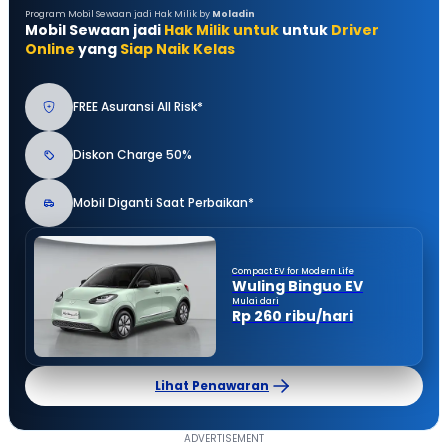
Program Mobil Sewaan jadi Hak Milik by
Moladin
Mobil Sewaan jadi
Hak Milik untuk
untuk
Driver
Online
yang
Siap Naik Kelas
FREE Asuransi All Risk*
Diskon Charge 50%
Mobil Diganti Saat Perbaikan*
Compact EV for Modern Life
Wuling Binguo EV
Mulai dari
Rp 260 ribu/hari
Lihat Penawaran