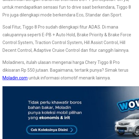
untuk mendapatkan sensasi fun to drive saat berkendara, Tiggo 8
Pro juga dilengkapi mode berkendara Eco, Standar dan Sport.
Soal Fitur, Tiggo 8 Pro sudah dilengkapi fitur ADAS. Di mana
cakupannya seperti E-PB + Auto Hold, Brake Priority & Brake Force
Control System, Traction Control System, Hill Assist Control, Hill
Decent Control, Adaptive Cruise Control dan fitur canggih lainnya.
Moladiners, itulah ulasan mengenai harga Chery Tiggo 8 Pro
dikisaran Rp 550 jutaan. Bagaimana, tertarik punya? Simak terus
Moladin.com
untuk informasi otomotif menarik lainnya.