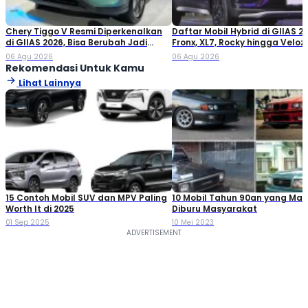
Chery Tiggo V Resmi Diperkenalkan
Daftar Mobil Hybrid di GIIAS 20
di GIIAS 2026, Bisa Berubah Jadi
Fronx, XL7, Rocky hingga Veloz!
Double Cabin
06 Agu 2026
06 Agu 2026
Rekomendasi Untuk Kamu
Lihat Lainnya
15 Contoh Mobil SUV dan MPV Paling
10 Mobil Tahun 90an yang Mas
Worth It di 2025
Diburu Masyarakat
01 Sep 2025
10 Mei 2023