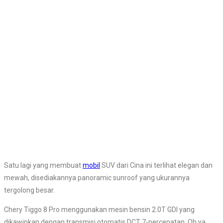
Satu lagi yang membuat
mobil
SUV dari Cina ini terlihat elegan dan
mewah, disediakannya panoramic sunroof yang ukurannya
tergolong besar.
Chery Tiggo 8 Pro menggunakan mesin bensin 2.0T GDI yang
dikawinkan dengan transmisi otomatis DCT 7-percepatan. Oh ya,