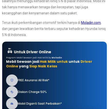
salahnya menunggu kehadiran Ioniq 5 N di pasar Indonesia. Mobil ini
tak hanya menawarkan tenaga dan kecepatan, tapi juga
kecanggihan dan kenyamanan dalam satu paket.
Terus ikuti perkembangan otomotif terkini hanya di
Moladin.com
,
dan jangan lewatkan berita terbaru seputar kehadiran Hyundai Ioniq
5 N di Indonesia.
Untuk Driver Online
Program Mobil Sewaan jadi Hak Milik by
Moladin
Mobil Sewaan jadi
Hak Milik untuk
untuk
Driver
Online
yang
Siap Naik Kelas
FREE Asuransi All Risk*
Diskon Charge 50%
Mobil Diganti Saat Perbaikan*