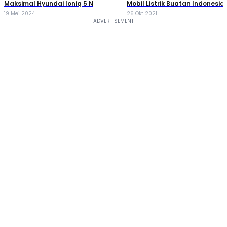
Maksimal Hyundai Ioniq 5 N
Mobil Listrik Buatan Indonesia!
19 Mei 2024
26 Okt 2021