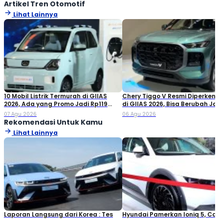
Artikel Tren Otomotif
Lihat Lainnya
10 Mobil Listrik Termurah di GIIAS
Chery Tiggo V Resmi Diperken
2026, Ada yang Promo Jadi Rp119
di GIIAS 2026, Bisa Berubah Ja
Jutaan!
Double Cabin
07 Agu 2026
06 Agu 2026
Rekomendasi Untuk Kamu
Lihat Lainnya
Laporan Langsung dari Korea : Tes
Hyundai Pamerkan Ioniq 5, Ca