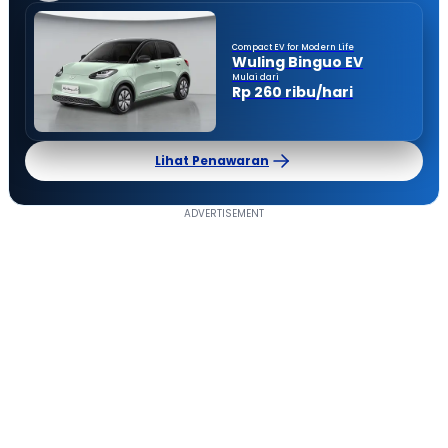
Compact EV for Modern Life
Wuling Binguo EV
Mulai dari
Rp 260 ribu/hari
Lihat Penawaran