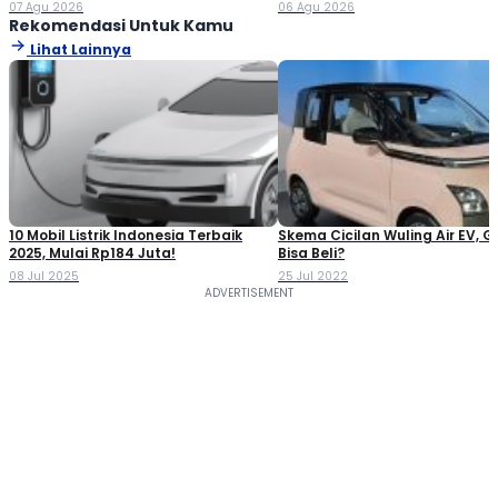
Jutaan!
Double Cabin
07 Agu 2026
06 Agu 2026
Rekomendasi Untuk Kamu
Lihat Lainnya
10 Mobil Listrik Indonesia Terbaik
Skema Cicilan Wuling Air EV, G
2025, Mulai Rp184 Juta!
Bisa Beli?
08 Jul 2025
25 Jul 2022