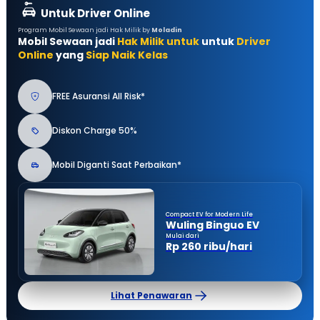
Untuk Driver Online
Program Mobil Sewaan jadi Hak Milik by
Moladin
Mobil Sewaan jadi
Hak Milik untuk
untuk
Driver
Online
yang
Siap Naik Kelas
FREE Asuransi All Risk*
Diskon Charge 50%
Mobil Diganti Saat Perbaikan*
Compact EV for Modern Life
Wuling Binguo EV
Mulai dari
Rp 260 ribu/hari
Lihat Penawaran