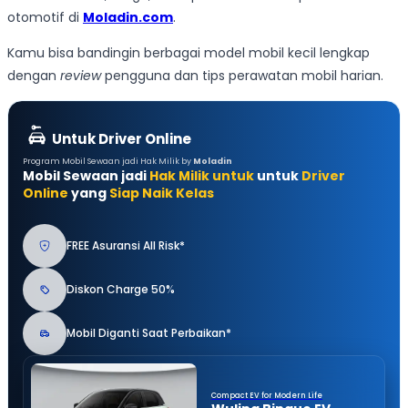
otomotif di
Moladin.com
.
Kamu bisa bandingin berbagai model mobil kecil lengkap
dengan
review
pengguna dan tips perawatan mobil harian.
Untuk Driver Online
Program Mobil Sewaan jadi Hak Milik by
Moladin
Mobil Sewaan jadi
Hak Milik untuk
untuk
Driver
Online
yang
Siap Naik Kelas
FREE Asuransi All Risk*
Diskon Charge 50%
Mobil Diganti Saat Perbaikan*
Compact EV for Modern Life