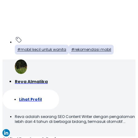
mobil kecil untuk wanita
rekomendasi mobil
Reva Almalika
Lihat Profil
Reva adalah seorang SEO Content Writer dengan pengalaman
lebih dari 4 tahun di berbagai bidang, termasuk otomotif.
Terbiasa membuat konten yang tidak hanya dioptimalkan
sesuai SEO Guideline untuk mesin pencari, tetapi juga
informatif, menarik, dan mudah dipahami oleh pembaca.