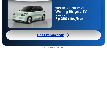
Compact EV for Modern Life
Wuling Binguo EV
Mulai dari
Rp 260 ribu/hari
Lihat Penawaran