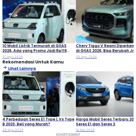
10 Mobil Listrik Termurah di GIIAS
Chery Tiggo V Resmi Diperken
2026, Ada yang Promo Jadi Rp119
di GIIAS 2026, Bisa Berubah Ja
Jutaan!
Double Cabin
07 Agu 2026
06 Agu 2026
Rekomendasi Untuk Kamu
Lihat Lainnya
4 Perbedaan Seres E1 Type L Vs Type
Harga Mobil Seres Terbaru 202
B 2023, Beli yang Murah?
Seres E1 dan Seres 3
28 Agu 2023
10 Feb 2026