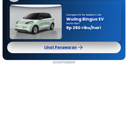
Compact EV for Modern Life
Wuling Binguo EV
Mulai dari
Rp 260 ribu/hari
Lihat Penawaran