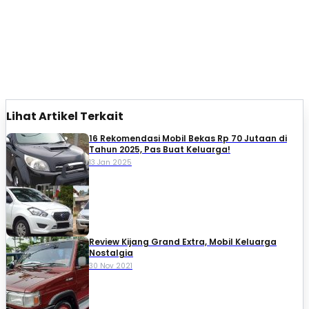
Lihat Artikel Terkait
16 Rekomendasi Mobil Bekas Rp 70 Jutaan di
Tahun 2025, Pas Buat Keluarga!
13 Jan 2025
Review Kijang Grand Extra, Mobil Keluarga
Nostalgia
30 Nov 2021