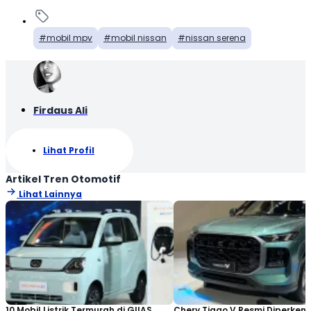
mobil mpv
mobil nissan
nissan serena
Firdaus Ali
Lihat Profil
Artikel Tren Otomotif
Lihat Lainnya
10 Mobil Listrik Termurah di GIIAS
Chery Tiggo V Resmi Diperken