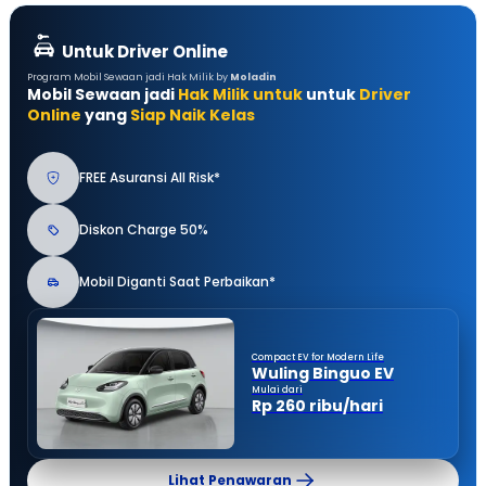
Untuk Driver Online
Program Mobil Sewaan jadi Hak Milik by
Moladin
Mobil Sewaan jadi
Hak Milik untuk
untuk
Driver
Online
yang
Siap Naik Kelas
FREE Asuransi All Risk*
Diskon Charge 50%
Mobil Diganti Saat Perbaikan*
Compact EV for Modern Life
Wuling Binguo EV
Mulai dari
Rp 260 ribu/hari
Lihat Penawaran