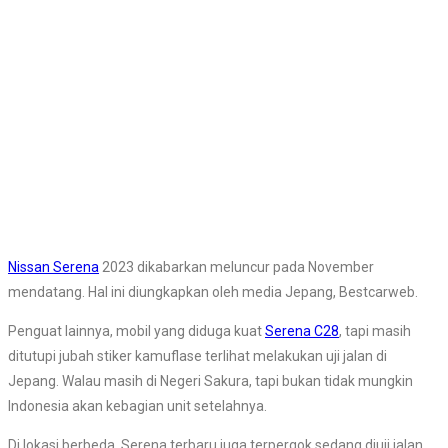
Nissan Serena
2023 dikabarkan meluncur pada November
mendatang. Hal ini diungkapkan oleh media Jepang, Bestcarweb.
Penguat lainnya, mobil yang diduga kuat
Serena C28
, tapi masih
ditutupi jubah stiker kamuflase terlihat melakukan uji jalan di
Jepang. Walau masih di Negeri Sakura, tapi bukan tidak mungkin
Indonesia akan kebagian unit setelahnya.
Di lokasi berbeda, Serena terbaru juga terpergok sedang diuji jalan