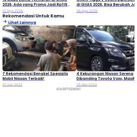
2026, Ada yang Promo Jadi Rp119
di GIIAS 2026, Bisa Berubah Ja
Jutaan!
Double Cabin
07 Agu 2026
06 Agu 2026
Rekomendasi Untuk Kamu
Lihat Lainnya
7 Rekomendasi Bengkel Spesialis
4 Kekurangan Nissan Serena
Mobil Nissan Terbaik!
Dibanding Toyota Voxy, Masih
Beli?
07 Jun 2022
25 Des 2022