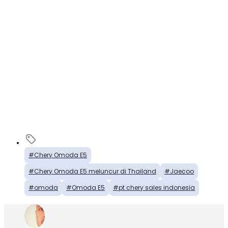
Chery Omoda E5
Chery Omoda E5 meluncur di Thailand
Jaecoo
omoda
Omoda E5
pt chery sales indonesia