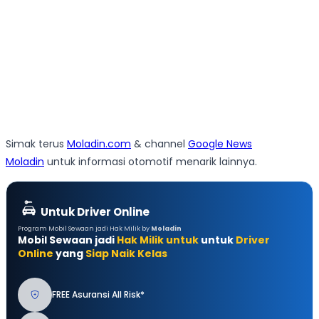
Simak terus
Moladin.com
& channel
Google News
Moladin
untuk informasi otomotif menarik lainnya.
Untuk Driver Online
Program Mobil Sewaan jadi Hak Milik by
Moladin
Mobil Sewaan jadi
Hak Milik untuk
untuk
Driver
Online
yang
Siap Naik Kelas
FREE Asuransi All Risk*