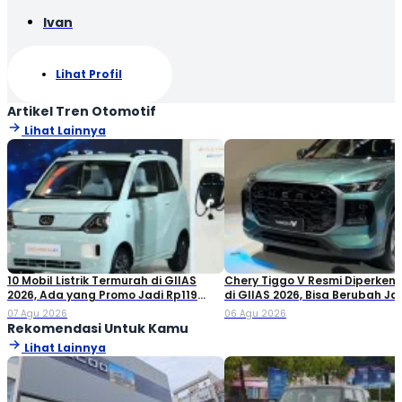
Ivan
Lihat Profil
Artikel Tren Otomotif
Lihat Lainnya
10 Mobil Listrik Termurah di GIIAS
Chery Tiggo V Resmi Diperken
2026, Ada yang Promo Jadi Rp119
di GIIAS 2026, Bisa Berubah Ja
Jutaan!
Double Cabin
07 Agu 2026
06 Agu 2026
Rekomendasi Untuk Kamu
Lihat Lainnya