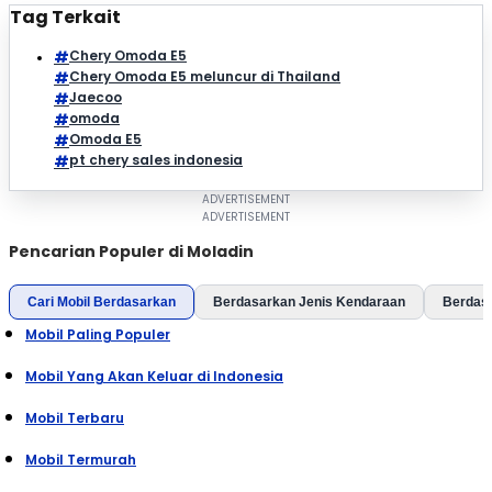
Tag Terkait
Chery Omoda E5
Chery Omoda E5 meluncur di Thailand
Jaecoo
omoda
Omoda E5
pt chery sales indonesia
Pencarian Populer di Moladin
Cari Mobil Berdasarkan
Berdasarkan Jenis Kendaraan
Berdas
Mobil Paling Populer
Mobil Yang Akan Keluar di Indonesia
Mobil Terbaru
Mobil Termurah