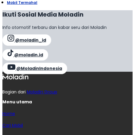
Mobil Termahal
Ikuti Sosial Media Moladin
Info otomotif terbaru dan kabar seru dari Moladin
@moladin_id
@moladin.id
@MoladinIndonesia
Bagian dari
Moladin Group
Menu utama
Home
Cari Mobil