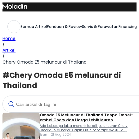
Skip
to
content
Semua Artikel
Panduan & Review
Servis & Perawatan
Financing,
Home
/
Artikel
/
Chery Omoda E5 meluncur di Thailand
#Chery Omoda E5 meluncur di
Thailand
Omoda E5 Meluncur di Thailand Tanpa Embel-
embel Chery dan Harga Lebih Murah
Ada beberapa fakta menarik terkait peluncuran Chery
Omoda E5 di negeri Gajah Putih beberapa Waktu lalu.
Omoda E5 meluncur di Thailand tanpa embel-embel Chery
Ivan
21 Aug 2024
dan harga lebih murah. Chery Omoda E5 telah resmi