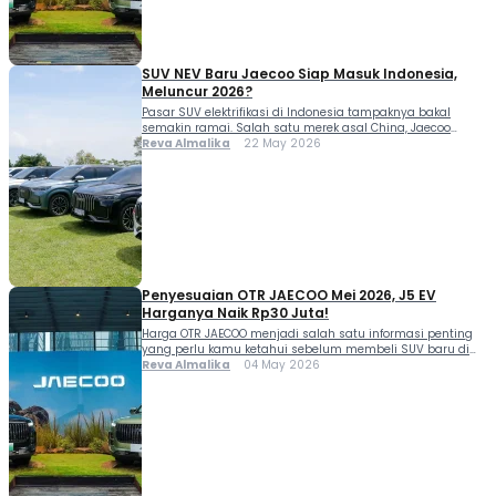
SUV NEV Baru Jaecoo Siap Masuk Indonesia,
Meluncur 2026?
Pasar SUV elektrifikasi di Indonesia tampaknya bakal
semakin ramai. Salah satu merek asal China, Jaecoo
dikabarkan tengah menyiapkan SUV NEV baru untuk
Reva Almalika
22 May 2026
memperkuat eksistensinya di Tanah Air pada 2026.
Langkah ini menunjukkan keseriusan Jaecoo dalam
bermain di segmen kendaraan ramah lingkungan.
Menariknya, SUV NEV baru Jaecoo yang sedang
dipersiapkan tetap mengusung karakter SUV yang
menjadi […]
Penyesuaian OTR JAECOO Mei 2026, J5 EV
Harganya Naik Rp30 Juta!
Harga OTR JAECOO menjadi salah satu informasi penting
yang perlu kamu ketahui sebelum membeli SUV baru di
tahun 2026. Apalagi, brand ini mulai dikenal lewat lini
Reva Almalika
04 May 2026
produk yang menawarkan kombinasi kemewahan,
performa, dan teknologi terkini. Meski begitu, harga on the
road dapat berubah sewaktu-waktu tergantung wilayah
pembelian, promo dealer, hingga kebijakan resmi
pabrikan. Harga OTR […]