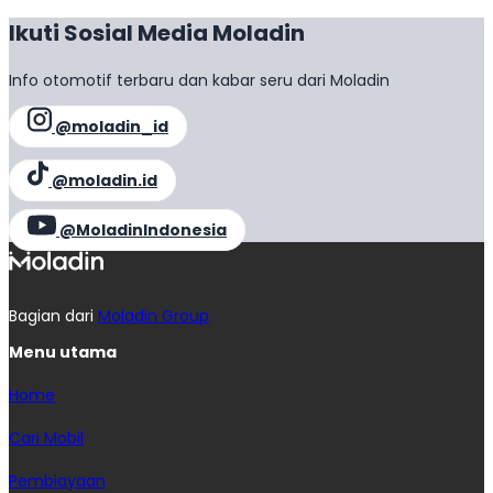
Ikuti Sosial Media Moladin
Info otomotif terbaru dan kabar seru dari Moladin
@moladin_id
@moladin.id
@MoladinIndonesia
Bagian dari
Moladin Group
Menu utama
Home
Cari Mobil
Pembiayaan