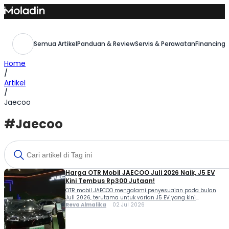
Skip
to
content
Semua Artikel
Panduan & Review
Servis & Perawatan
Financing,
Home
/
Artikel
/
Jaecoo
#Jaecoo
Harga OTR Mobil JAECOO Juli 2026 Naik, J5 EV
Kini Tembus Rp300 Jutaan!
OTR mobil JAECOO mengalami penyesuaian pada bulan
Juli 2026, terutama untuk varian J5 EV yang kini
dibanderol lebih tinggi dibanding bulan sebelumnya.
Reva Almalika
02 Jul 2026
Kenaikan harga tersebut membuat calon pembeli perlu
memperhitungkan kembali anggaran sebelum
memutuskan membeli SUV asal Tiongkok ini. Di pasar