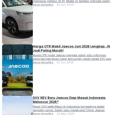
Indonesia melalui J5 EV. Model ini bahkan menjadi salah
satu kontributor utama penjualan merek asal China
Reva Almalika
20 Jun 2026
tersebut sepanjang 2026. Tidak hanya mengandalkan
desain SUV modern, harga OTR mobil JAECOO J5 yang
masih berada di bawah Rp300 juta juga menjadi alasan
kuat mengapa model ini banyak dilirik konsumen tanah
[…]
Harga OTR Mobil Jaecoo Juni 2026 Lengkap, J5
Jadi Paling Murah!
Harga OTR mobil Jaecoo menjadi salah satu informasi
yang banyak dicari calon konsumen sejak merek SUV asal
Tiongkok ini semakin agresif meramaikan pasar otomotif
Reva Almalika
02 Jun 2026
Indonesia. Dengan pilihan model yang beragam, mulai
dari SUV kompak hingga SUV premium berteknologi hybrid,
Jaecoo menawarkan opsi menarik bagi konsumen yang
menginginkan kendaraan modern dengan fitur melimpah.
Saat ini, Jaecoo […]
SUV NEV Baru Jaecoo Siap Masuk Indonesia,
Meluncur 2026?
Pasar SUV elektrifikasi di Indonesia tampaknya bakal
semakin ramai. Salah satu merek asal China, Jaecoo
dikabarkan tengah menyiapkan SUV NEV baru untuk
Reva Almalika
22 May 2026