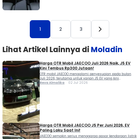
1
2
3
Lihat Artikel Lainnya di
Moladin
Harga OTR Mobil JAECOO Juli 2026 Naik, J5 EV
Kini Tembus Rp300 Jutaan!
OTR mobil JAECOO mengalami penyesuaian pada bulan
Juli 2026, terutama untuk varian J5 EV yang kini
dibanderol lebih tinggi dibanding bulan sebelumnya.
Reva Almalika
02 Jul 2026
Kenaikan harga tersebut membuat calon pembeli perlu
memperhitungkan kembali anggaran sebelum
memutuskan membeli SUV asal Tiongkok ini. Di pasar
Indonesia, JAECOO saat ini menawarkan beberapa pilihan
SUV yang menyasar kebutuhan berbeda. Simak daftar […]
Harga OTR Mobil JAECOO J5 Per Juni 2026, EV
Paling Laku Saat Ini!
JAECOO semakin serius menggarap pasar kendaraan listrik