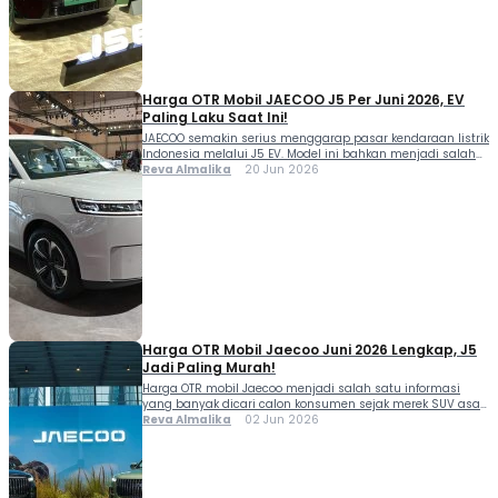
Indonesia, JAECOO saat ini menawarkan beberapa pilihan
SUV yang menyasar kebutuhan berbeda. Simak daftar […]
Harga OTR Mobil JAECOO J5 Per Juni 2026, EV
Paling Laku Saat Ini!
JAECOO semakin serius menggarap pasar kendaraan listrik
Indonesia melalui J5 EV. Model ini bahkan menjadi salah
satu kontributor utama penjualan merek asal China
Reva Almalika
20 Jun 2026
tersebut sepanjang 2026. Tidak hanya mengandalkan
desain SUV modern, harga OTR mobil JAECOO J5 yang
masih berada di bawah Rp300 juta juga menjadi alasan
kuat mengapa model ini banyak dilirik konsumen tanah
[…]
Harga OTR Mobil Jaecoo Juni 2026 Lengkap, J5
Jadi Paling Murah!
Harga OTR mobil Jaecoo menjadi salah satu informasi
yang banyak dicari calon konsumen sejak merek SUV asal
Tiongkok ini semakin agresif meramaikan pasar otomotif
Reva Almalika
02 Jun 2026
Indonesia. Dengan pilihan model yang beragam, mulai
dari SUV kompak hingga SUV premium berteknologi hybrid,
Jaecoo menawarkan opsi menarik bagi konsumen yang
menginginkan kendaraan modern dengan fitur melimpah.
Saat ini, Jaecoo […]