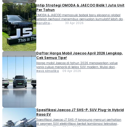
Intip Strategi OMODA & JAECOO Bidik 1 Juta Unit
Per Tahun
OMODA & JAECOO memasuki babak baru ekspansi global
setelah berhasil menembus penjualan kumulatif lebih dari
satu juta unit hanya dalam kurun waktu tiga tahun.
Narulita
30 Apr 2026
Pencapaian ini menjadi fondasi kuat bagi brand di bawah
Azzahra
Chery International tersebut untuk menatap target
Misbakh
ambisius berikutnya, yaitu menjual satu juta unit setiap
tahun mulai 2027. Momentum tersebut diumumkan
dalam ajang […]
Daftar Harga Mobil Jaecoo April 2026 Lengkap,
Cek Semua Tipe!
Harga mobil Jaecoo di tahun 2026 menawarkan value
yang cukup menarik di kelas SUV modern. Mulai dari
Rp249 jutaan hingga Rp800 jutaan, konsumen
Reva Almalika
09 Apr 2026
mendapatkan pilihan lengkap dari entry-level hingga
flagship dengan teknologi hybrid. Mengusung desain
tangguh dan fitur canggih, Jaecoo mencoba bersaing di
segmen SUV premium hingga entry level dengan
pendekatan yang cukup agresif dari […]
Spesifikasi Jaecoo J7 SHS-P, SUV Plug-in Hybrid
Rasa EV
Spesifikasi Jaecoo J7 SHS-P langsung mencuri perhatian
di segmen SUV elektrifikasi berkat kombinasi teknologi