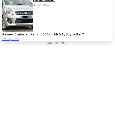
21 Nov 2022
Review Daihatsu Xenia 1.000 cc Mi & Li, Layak Beli?
02 Sep 2021