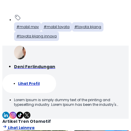
mobil mpv
mobil toyota
toyota kijang
toyota kijang innova
Deni Ferlindungan
Lihat Profil
Lorem Ipsum is simply dummy text of the printing and
typesetting industry. Lorem Ipsum has been the industry's
standard dummy text ever since the 1500s, when an unknown
printer took a galley of type and scrambled it to make a type
specimen book. It has survived not only five centuries, but also
Artikel Tren Otomotif
the leap into electronic typesetting, remaining essentially
Lihat Lainnya
unchanged. It was popularised in the 1960s with the release of