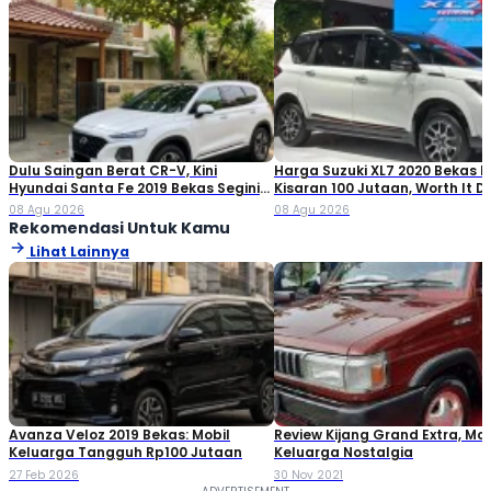
Letraset sheets containing Lorem Ipsum passages, and more
recently with desktop publishing software like Aldus PageMaker
including versions of Lorem Ipsum
Dulu Saingan Berat CR-V, Kini
Harga Suzuki XL7 2020 Bekas Ki
Hyundai Santa Fe 2019 Bekas Segini
Kisaran 100 Jutaan, Worth It Di
Harganya
08 Agu 2026
08 Agu 2026
Rekomendasi Untuk Kamu
Lihat Lainnya
Avanza Veloz 2019 Bekas: Mobil
Review Kijang Grand Extra, Mob
Keluarga Tangguh Rp100 Jutaan
Keluarga Nostalgia
27 Feb 2026
30 Nov 2021