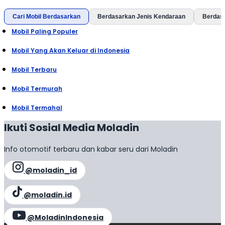
Cari Mobil Berdasarkan
Berdasarkan Jenis Kendaraan
Berdas
Mobil Paling Populer
Mobil Yang Akan Keluar di Indonesia
Mobil Terbaru
Mobil Termurah
Mobil Termahal
Ikuti Sosial Media Moladin
Info otomotif terbaru dan kabar seru dari Moladin
@moladin_id
@moladin.id
@MoladinIndonesia