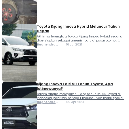
dilarikan ke rumah sakit terdekat. Penyebab kecelakaan
tersebut, kondisi sopir yang mengantuk...
Toyota Kijang Innova Hybrid Meluncur Tahun
Depan
Akhirnya terungkap, Toyota Kijang Innova Hybrid sedang
dipersiapkan sebagai amunisi baru di pasar otomotif
Indonesia. Informasi tersebut kami peroleh dari Menteri
Baghendra
16 Jul 2021
Perindustrian, Agus Gumiwang Kartasasmita. "Toyota akan
Lodra
memproduksi 10 model hybrid termasuk 5 model Plug in
Hybrid, salah satunya merek...
Kijang Innova Edisi 50 Tahun Toyota, Apa
Istimewanya?
Dalam rangka merayakan ulang tahun ke-50 Toyota di
Indonesia, pabrikan berlogo T meluncurkan mobil spesial.
Produk tersebut adalah Kijang Innova Edisi 50 Tahun
Baghendra
09 Apr 2021
Toyota. Mobil ini begitu istimewa karena cuma dijual
Lodra
terbatas 50 unit. Kemudian dari sisi tampilan dan fitur...