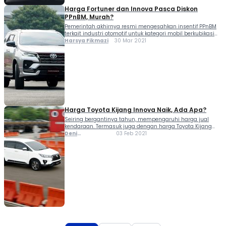
Harga Fortuner dan Innova Pasca Diskon
PPnBM, Murah?
Pemerintah akhirnya resmi mengesahkan insentif PPnBM
terkait industri otomotif untuk kategori mobil berkubikasi
2.500 cc. Ini berakibat ke harga Fortuner dan Innova pasca
Harsya Fikmazi
30 Mar 2021
diskon PPnBM yang jadi turun. Banderol tersebut berlaku
mulai April 2021. Seberapa besar penurunannya? Melalui
Surat Keputusan...
Harga Toyota Kijang Innova Naik, Ada Apa?
Seiring bergantinya tahun, mempengaruhi harga jual
kendaraan. Termasuk juga dengan harga Toyota Kijang
Innova facelift yang meluncur di tahun 2020 lalu.
Deni
03 Feb 2021
Berdasarkan hasil penelusuran Moladin, per bulan Februari
Ferlindungan
2021. Harga Toyota Kijang Innova facelift 2020 mengalami
sedikit kenaikan. Terlebih ketika...