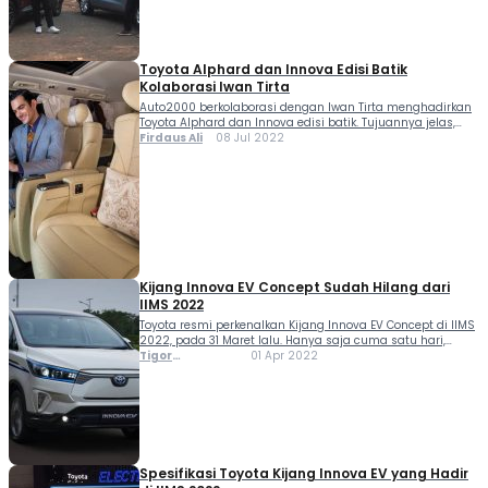
Toyota Alphard dan Innova Edisi Batik
Kolaborasi Iwan Tirta
Auto2000 berkolaborasi dengan Iwan Tirta menghadirkan
Toyota Alphard dan Innova edisi batik. Tujuannya jelas,
untuk meningkatkan kebanggaan atas batik melalui
Firdaus Ali
08 Jul 2022
penggunaan batik di interior mobil Toyota, sekaligus
merayakan HUT Astra ke-65. Toyota Aplhard dan Innova
edisi batik ini mengusung tema...
Kijang Innova EV Concept Sudah Hilang dari
IIMS 2022
Toyota resmi perkenalkan Kijang Innova EV Concept di IIMS
2022, pada 31 Maret lalu. Hanya saja cuma satu hari,
mobil listrik tersebut muncul di pameran. Jika pengunjung
Tigor
01 Apr 2022
datang pada hari ini (1 April 2022), maka kendaraan
Sihombing
tersebut sudah tidak terlihat...
Spesifikasi Toyota Kijang Innova EV yang Hadir