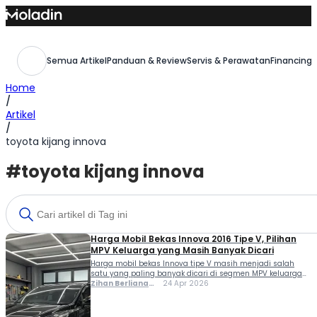
Skip
to
content
Semua Artikel
Panduan & Review
Servis & Perawatan
Financing,
Home
/
Artikel
/
toyota kijang innova
#toyota kijang innova
Harga Mobil Bekas Innova 2016 Tipe V, Pilihan
MPV Keluarga yang Masih Banyak Dicari
Harga mobil bekas Innova tipe V masih menjadi salah
satu yang paling banyak dicari di segmen MPV keluarga
hingga 2026. Hal ini tidak lepas dari reputasinya sebagai
Zihan Berliana
24 Apr 2026
mobil yang dikenal punya nilai jual kembali yang stabil
Ram Ghani
serta permintaan pasar yang terus terjaga di Indonesia.
Sebagai salah satu varian populer dari Toyota Innova, tipe