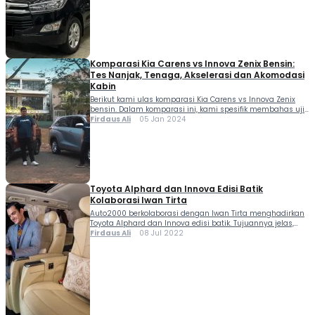
V kerap […]
Komparasi Kia Carens vs Innova Zenix Bensin:
Tes Nanjak, Tenaga, Akselerasi dan Akomodasi
Kabin
Berikut kami ulas komparasi Kia Carens vs Innova Zenix
bensin. Dalam komparasi ini, kami spesifik membahas uji
tes nanjak, tenaga dan akselerasi mesin, serta akomodasi
Firdaus Ali
05 Jan 2024
penumpang dan bagasi barang. Komparasi Kia Carens vs
Innova Zenix bensin jelas menjadi menu menarik...
Toyota Alphard dan Innova Edisi Batik
Kolaborasi Iwan Tirta
Auto2000 berkolaborasi dengan Iwan Tirta menghadirkan
Toyota Alphard dan Innova edisi batik. Tujuannya jelas,
untuk meningkatkan kebanggaan atas batik melalui
Firdaus Ali
08 Jul 2022
penggunaan batik di interior mobil Toyota, sekaligus
merayakan HUT Astra ke-65. Toyota Aplhard dan Innova
edisi batik ini mengusung tema...