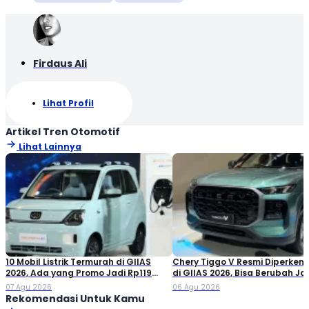
Firdaus Ali
Lihat Profil
Artikel Tren Otomotif
Lihat Lainnya
10 Mobil Listrik Termurah di GIIAS
Chery Tiggo V Resmi Diperken
2026, Ada yang Promo Jadi Rp119
di GIIAS 2026, Bisa Berubah Ja
Jutaan!
Double Cabin
07 Agu 2026
06 Agu 2026
Rekomendasi Untuk Kamu