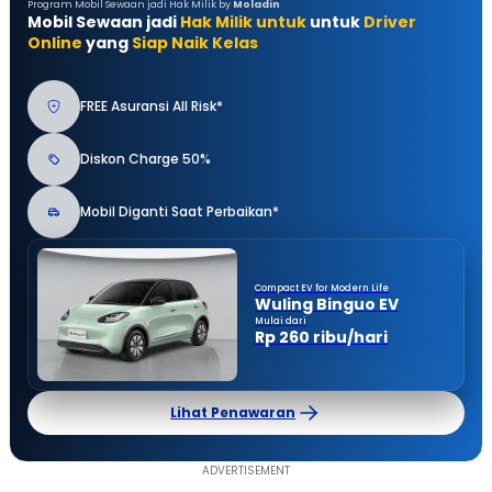
Program Mobil Sewaan jadi Hak Milik by
Moladin
Mobil Sewaan jadi
Hak Milik untuk
untuk
Driver
Online
yang
Siap Naik Kelas
FREE Asuransi All Risk*
Diskon Charge 50%
Mobil Diganti Saat Perbaikan*
Compact EV for Modern Life
Wuling Binguo EV
Mulai dari
Rp 260 ribu/hari
Lihat Penawaran