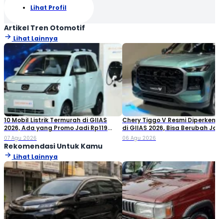
Lihat Profil
Artikel Tren Otomotif
Lihat Lainnya
10 Mobil Listrik Termurah di GIIAS
Chery Tiggo V Resmi Diperken
2026, Ada yang Promo Jadi Rp119
di GIIAS 2026, Bisa Berubah Ja
Jutaan!
Double Cabin
07 Agu 2026
06 Agu 2026
Rekomendasi Untuk Kamu
Lihat Lainnya