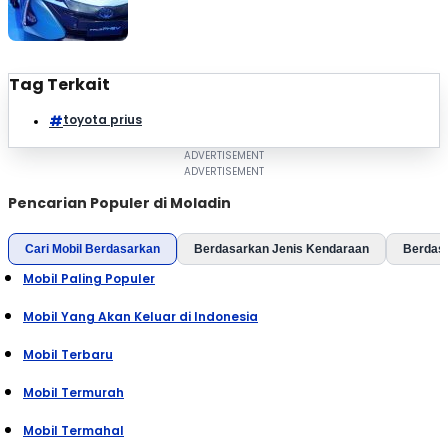
Tag Terkait
toyota prius
Pencarian Populer di Moladin
Cari Mobil Berdasarkan
Berdasarkan Jenis Kendaraan
Berdas
Mobil Paling Populer
Mobil Yang Akan Keluar di Indonesia
Mobil Terbaru
Mobil Termurah
Mobil Termahal