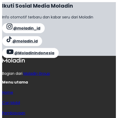
Ikuti Sosial Media Moladin
Info otomotif terbaru dan kabar seru dari Moladin
@moladin_id
@moladin.id
@MoladinIndonesia
Bagian dari
Moladin Group
Menu utama
Home
Cari Mobil
Pembiayaan