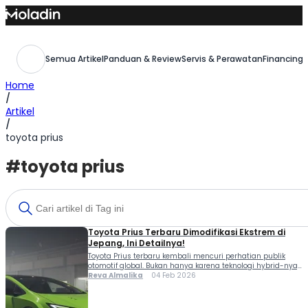
Skip
to
content
Semua Artikel
Panduan & Review
Servis & Perawatan
Financing,
Home
/
Artikel
/
toyota prius
#toyota prius
Toyota Prius Terbaru Dimodifikasi Ekstrem di
Jepang, Ini Detailnya!
Toyota Prius terbaru kembali mencuri perhatian publik
otomotif global. Bukan hanya karena teknologi hybrid-nya,
tetapi juga desain yang kini tampil jauh lebih berani. Buat
Reva Almalika
04 Feb 2026
Moladiners yang mengikuti perkembangan mobil ramah
lingkungan, Prius generasi anyar ini dianggap sebagai
transformasi paling radikal sepanjang sejarahnya.