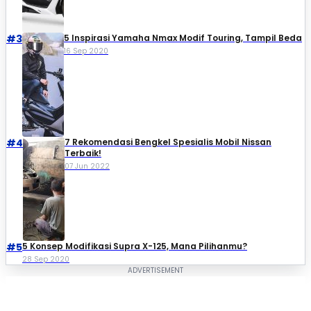
#3
5 Inspirasi Yamaha Nmax Modif Touring, Tampil Beda
16 Sep 2020
#4
7 Rekomendasi Bengkel Spesialis Mobil Nissan
Terbaik!
07 Jun 2022
#5
5 Konsep Modifikasi Supra X-125, Mana Pilihanmu?
28 Sep 2020