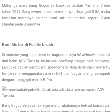
Motor garapan Bang Gugus ini basiknya adalah Yamaha Vixion
tahun 2011. Sang owner terobsesi motornya dibuat jadi R1M, maka
tampilan motornya dirubah total, tak lagi terlihat seperti Vixion
standar pada umumnya.
Bodi Motor di Full Airbrush
Si monster yang super kece ini, bagian bodinya
full airbrush
terobsesi
dari helm AGV Tavullia, mulai dari
headlamp
hingga bodi belakang.
Lanjut ke bagian
dashboard
, speedometer diganti dengan milik R15,
handle
rem menggunakan merek DKT, dan bagian stangnya diganti
dengan stang jepit merek B-Pro.
Corak
airbrush
dibuat persis seperti AGV
Tavullia
Bang Gugus Senjaya tak ingin motor ubahannya terlihat biasa saja.
Yamaha Vixion miliknya benar-benar ingin dirubah seperti tampilan