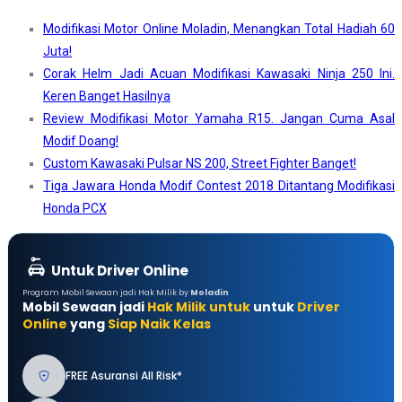
Modifikasi Motor Online Moladin, Menangkan Total Hadiah 60
Juta!
Corak Helm Jadi Acuan Modifikasi Kawasaki Ninja 250 Ini.
Keren Banget Hasilnya
Review Modifikasi Motor Yamaha R15. Jangan Cuma Asal
Modif Doang!
Custom Kawasaki Pulsar NS 200, Street Fighter Banget!
Tiga Jawara Honda Modif Contest 2018 Ditantang Modifikasi
Honda PCX
Untuk Driver Online
Program Mobil Sewaan jadi Hak Milik by
Moladin
Mobil Sewaan jadi
Hak Milik untuk
untuk
Driver
Online
yang
Siap Naik Kelas
FREE Asuransi All Risk*