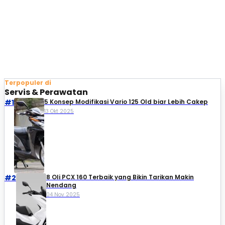
Terpopuler di
Servis & Perawatan
#1
5 Konsep Modifikasi Vario 125 Old biar Lebih Cakep
13 Okt 2025
#2
8 Oli PCX 160 Terbaik yang Bikin Tarikan Makin
Nendang
04 Nov 2025