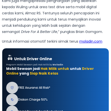
Kami juga mengapresiasi penghargaan yang diberikan
kepada Wuling untuk area test drive serta mobil digital
cerdas kami, Almaz RS. Tentunya seluruh pencapaian ini
menjadi pendukung kami untuk terus menyajikan inovasi
untuk kehidupan yang lebih baik sejalan dengan
semangat
Drive For A Better Life
,” pungkas Brian Gomgom.
Untuk informasi otomotif terkini simak terus
moladin.com
Untuk Driver Online
Program Mobil Sewaan jadi Hak Milik by
Moladin
Mobil Sewaan jadi
Hak Milik untuk
untuk
Driver
Online
yang
Siap Naik Kelas
FREE Asuransi All Risk*
Diskon Charge 50%