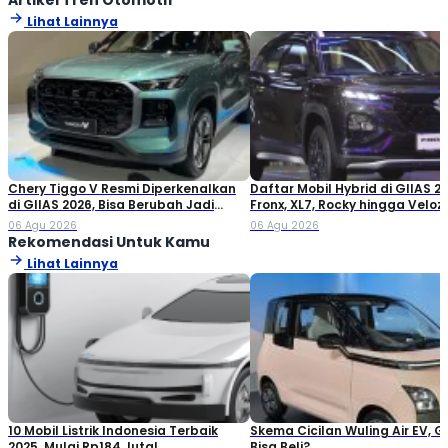
Artikel Tren Otomotif
Lihat Lainnya
Chery Tiggo V Resmi Diperkenalkan
Daftar Mobil Hybrid di GIIAS 20
di GIIAS 2026, Bisa Berubah Jadi
Fronx, XL7, Rocky hingga Veloz!
Double Cabin
06 Agu 2026
06 Agu 2026
Rekomendasi Untuk Kamu
Lihat Lainnya
10 Mobil Listrik Indonesia Terbaik
Skema Cicilan Wuling Air EV, G
2025, Mulai Rp184 Juta!
Bisa Beli?