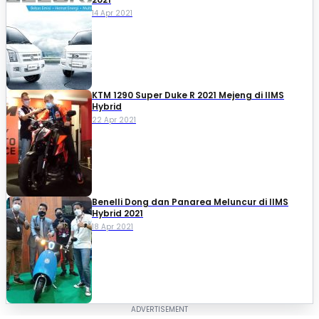
14 Apr 2021
KTM 1290 Super Duke R 2021 Mejeng di IIMS
Hybrid
22 Apr 2021
Benelli Dong dan Panarea Meluncur di IIMS
Hybrid 2021
18 Apr 2021