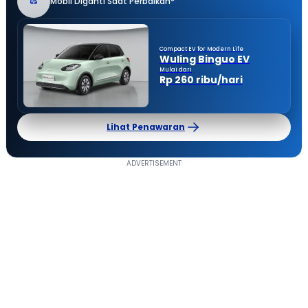
Mobil Diganti Saat Perbaikan*
Compact EV for Modern Life
Wuling Binguo EV
Mulai dari
Rp 260 ribu/hari
Lihat Penawaran