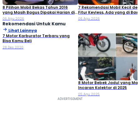
8 Pilihan Mobil Bekas Tahun 2016
7 Rekomendasi Mobil Kecil de
yang Masih Bagus Dipakai Harian di
Fitur Keyless, Ada yang di Ba
2026
Rp80 Juta!
06 Agu 2026
06 Agu 2026
Rekomendasi Untuk Kamu
Lihat Lainnya
7 Motor Karburator Terbaru yang
Bisa Kamu Beli
28 Des 2020
8 Motor Bebek Jadul yang Mas
Incaran Kolektor di 2025
05 Agu 2025