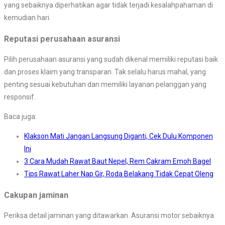
yang sebaiknya diperhatikan agar tidak terjadi kesalahpahaman di
kemudian hari.
Reputasi perusahaan asuransi
Pilih perusahaan asuransi yang sudah dikenal memiliki reputasi baik
dan proses klaim yang transparan. Tak selalu harus mahal, yang
penting sesuai kebutuhan dan memiliki layanan pelanggan yang
responsif.
Baca juga:
Klakson Mati Jangan Langsung Diganti, Cek Dulu Komponen
Ini
3 Cara Mudah Rawat Baut Nepel, Rem Cakram Emoh Bagel
Tips Rawat Laher Nap Gir, Roda Belakang Tidak Cepat Oleng
Cakupan jaminan
Periksa detail jaminan yang ditawarkan. Asuransi motor sebaiknya