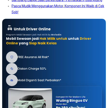
Gampang Capek Saat Berkendara? Perhatikan Posisi Riding
Pasca Mudik Menggunakan Motor, Komponen Ini Wajib di Cek
Sob!
Untuk Driver Online
Program Mobil Sewaan jadi Hak Milik by
Moladin
Mobil Sewaan jadi
Hak Milik untuk
untuk
Driver
Online
yang
Siap Naik Kelas
FREE Asuransi All Risk*
Diskon Charge 50%
Mobil Diganti Saat Perbaikan*
Compact EV for Modern Life
Wuling Binguo EV
Mulai dari
Rp 260 ribu/hari